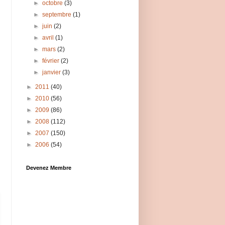
►
octobre
(3)
►
septembre
(1)
►
juin
(2)
►
avril
(1)
►
mars
(2)
►
février
(2)
►
janvier
(3)
►
2011
(40)
►
2010
(56)
►
2009
(86)
►
2008
(112)
►
2007
(150)
►
2006
(54)
Devenez Membre