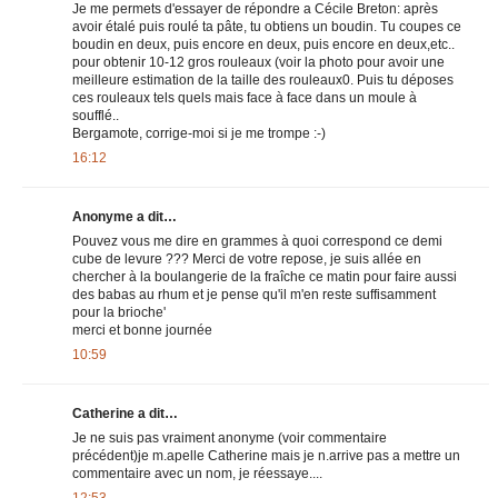
Je me permets d'essayer de répondre a Cécile Breton: après
avoir étalé puis roulé ta pâte, tu obtiens un boudin. Tu coupes ce
boudin en deux, puis encore en deux, puis encore en deux,etc..
pour obtenir 10-12 gros rouleaux (voir la photo pour avoir une
meilleure estimation de la taille des rouleaux0. Puis tu déposes
ces rouleaux tels quels mais face à face dans un moule à
soufflé..
Bergamote, corrige-moi si je me trompe :-)
16:12
Anonyme a dit…
Pouvez vous me dire en grammes à quoi correspond ce demi
cube de levure ??? Merci de votre repose, je suis allée en
chercher à la boulangerie de la fraîche ce matin pour faire aussi
des babas au rhum et je pense qu'il m'en reste suffisamment
pour la brioche'
merci et bonne journée
10:59
Catherine a dit…
Je ne suis pas vraiment anonyme (voir commentaire
précédent)je m.apelle Catherine mais je n.arrive pas a mettre un
commentaire avec un nom, je réessaye....