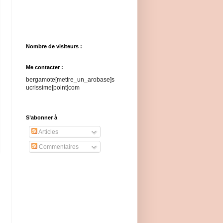
Nombre de visiteurs :
Me contacter :
bergamote[mettre_un_arobase]s
ucrissime[point]com
S’abonner à
Articles
Commentaires