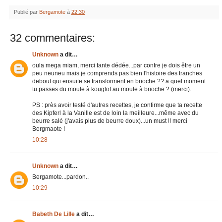
Publié par
Bergamote
à
22:30
32 commentaires:
Unknown
a dit…
oula mega miam, merci tante dédée...par contre je dois être un
peu neuneu mais je comprends pas bien l'histoire des tranches
debout qui ensuite se transforment en brioche ?? a quel moment
tu passes du moule à kouglof au moule à brioche ? (merci).
PS : près avoir testé d'autres recettes, je confirme que ta recette
des Kipferl à la Vanille est de loin la meilleure...même avec du
beurre salé (j'avais plus de beurre doux)...un must !! merci
Bergmaote !
10:28
Unknown
a dit…
Bergamote...pardon..
10:29
Babeth De Lille
a dit…