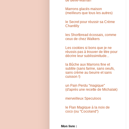
de Belle-Maman
Marrons glacés maison
(meilleurs que tous les autres)
le Secret pour réussir sa Crème
Chantilly
les Shortbread écossais, comme
ceux de chez Walkers
Les cookies si bons que je ne
réussis pas à trouver de titre pour
décrire leur sublissimitude...
la Bûche aux Marrons fine et
subtile (sans farine, sans oeufs,
sans crème au beurre et sans
cuisson !)
un Pain Perdu "magique"
(d'après une recette de Michalak)
merveilleux Speculoos
le Flan Magique à la noix de
coco (ou "Cocoland")
Mon livre :