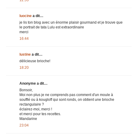
12:53
luocine
a dit…
je lis ton blog avec un énorme plaisir gourmand et je trouve que
le portrait de tata Lulu est extraordinaire
merci
16:44
lustine
a dit…
délicieuse brioche!
18:20
Anonyme a dit…
Bonsoir,
Moi non plus je ne comprends pas comment d'un moule à
soufflé ou à kougloff qui sont ronds, on obtient une brioche
rectangulaire ?
éclairez-moi, merci !
et merci pour tes recettes.
Mandarine
23:04