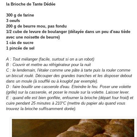
la Brioche de Tante Dédée
300 g de farine
3 oeufs
200 g de beurre mou, pas fondu
1/2 cube de levure de boulanger (délayée dans un peu d'eau tiède
avec une noisette de beurre)
1 càs de sucre
1 pincée de sel
A : Tout mélanger (facile, surtout si on a un robot)
B : Couvrir et mettre au réfrigérateur pour la nuit
C : le lendemain, l'étaler comme une pâte à tarte puis la rouler comme
un biscuit roulé. Découper des grandes tranches et les disposer debout
dans un moule (à soufflé ou à kouglof par exemple).
D : faire bouillir une casserole d'eau. Eteindre le feu. Poser une volette
(grille) sur la casserole, et poser le moule sur la volette. Laisser lever.
E : quand elle est bien gonflée, enfourner la brioche (départ four froid) et
cuire pendant 25 minutes à 210°C (mettre du papier alu quand vous
trouvez la brioche suffisamment dorée).