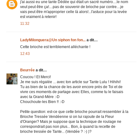
j'ai aussi eu une tante Dédée qui était un sacré numéro....le nom
veut peut être ça!....pas de souvenir de brioche par contre....je
vais peut être m'approprier celle là alors!...l'astuce pour la levée
est vraiment à retenir!
11:32
LadyMilonguera@Un siphon fon fon...
a dit…
Cette brioche est terriblement alléchante !
12:43
Beurrée
a dit…
Coucou ! Et Merci!
Je me suis régalée ... avec ton article sur Tante Lulu ! Hihihi!
Tu as bien de la chance de les avoir encore près de Toi et de
vivre ces moments de partage avec Elles, comme tu le faisais
avec ta Grand-Mère :-D
Chouchoute-les Bien !! :-D
Petite question: est-ce que cette brioche pourrait ressembler à la
Brioche Tressée Vendéenne si on lui rajoute de la Fleur
d'Oranger? Mais je suppose que la technique de roulage ne
correspondrait pas non plus... Bon, à quand la recette de
brioche tressée de Tante... (Vendée ? :-) )?