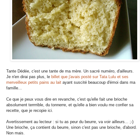
Tante Dédée, c'est une tante de ma mère. Un sacré numéro, d'ailleurs.
Je n'en dirai pas plus, le
billet que j'avais posté sur Tata Lulu et ses
merveilleux petits pains au lait
ayant suscité beaucoup d'émoi dans ma
famille...
Ce que je peux vous dire en revanche, c'est qu'elle fait une brioche
absolument terrrrible, du tonnerre, et qu'elle a bien voulu me confier sa
recette, que je recopie ici.
Avertissement au lecteur : si tu as peur du beurre, va voir ailleurs... ;-)
Une brioche, ça contient du beurre, sinon c'est pas une brioche, d'abord.
Non mais.