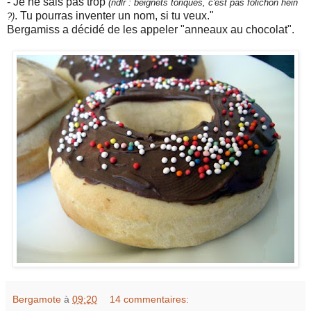
- Je ne sais pas trop
(ndlr : beignets toriques, c'est pas folichon hein
. Tu pourras inventer un nom, si tu veux."
?)
Bergamiss a décidé de les appeler "anneaux au chocolat".
Bergamote
à
09:20
14 commentaires: