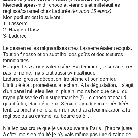
Mercredi après-midi, chocolat viennois et millefeuilles
réglisse/caramel chez Ladurée
(environ 15 euros)
.
Mon podium est le suivant :
1- Lasserre
2- Haagen-Dasz
3- Ladurée
Le dessert et les mignardises chez Lasserre étaient exquis.
Tout en finesse et en subtilité, des goûts et des textures
formidables.
Haagen-Dazs, une valeur sûre. Evidemment, le service n'est
pas le même, mais tout aussi sympathique.
Ladurée, grosse déception, troisième et bon dernier.
L'intitulé était prometteur, alléchant. A la dégustation, il s'agit
d'un banal millefeuilles, ni plus ni moins bon que celui du
rayon pâtisserie d'un supermarché (!). Le chocolat chaud,
quant à lui, était délicieux. Service aimable mais très trèès
lent. La prochaine fois, je m'en tiendrai à leur macaron à la
réglisse ou au caramel au beurre salé...
N'allez pas croire que je vais souvent à Paris : j'habite juste
à côté, mais en réalité je n'y vais même pas une dizaine de