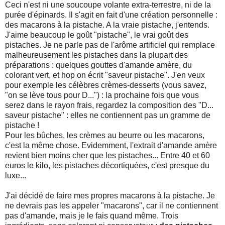
Ceci n'est ni une soucoupe volante extra-terrestre, ni de la
purée d'épinards. Il s'agit en fait d'une création personnelle :
des macarons à la pistache. A la vraie pistache, j'entends.
J'aime beaucoup le goût "pistache", le vrai goût des
pistaches. Je ne parle pas de l'arôme artificiel qui remplace
malheureusement les pistaches dans la plupart des
préparations : quelques gouttes d'amande amère, du
colorant vert, et hop on écrit "saveur pistache". J'en veux
pour exemple les célèbres crèmes-desserts (vous savez,
"on se lève tous pour D...") : la prochaine fois que vous
serez dans le rayon frais, regardez la composition des "D...
saveur pistache" : elles ne contiennent pas un gramme de
pistache !
Pour les bûches, les crèmes au beurre ou les macarons,
c'est la même chose. Evidemment, l'extrait d'amande amère
revient bien moins cher que les pistaches... Entre 40 et 60
euros le kilo, les pistaches décortiquées, c'est presque du
luxe...
J'ai décidé de faire mes propres macarons à la pistache. Je
ne devrais pas les appeler "macarons", car il ne contiennent
pas d'amande, mais je le fais quand même. Trois