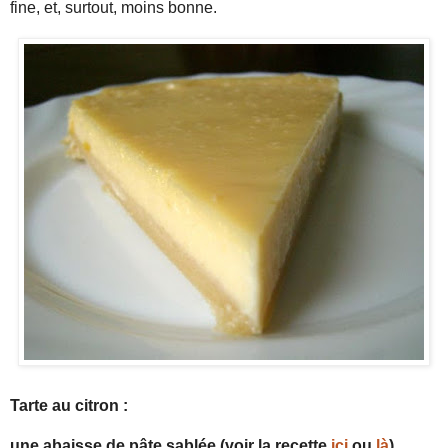
fine, et, surtout, moins bonne.
Tarte au citron :
une abaisse de pâte sablée (voir la recette
ici
ou
là
)