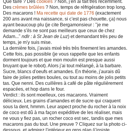
Que faire ? Des
cookies
? Non, j'en ai fait très récemment.
Des
crèmes brûlées
? Non, temps de réfrigération trop long.
Des macarons !
Ma recette qui date de 1776
(exactement
200 ans avant ma naissance, si c'est pas chouette, ça) nous
ayant beaucoup plu (je cite Bergamonsieur : "je me
demande s'ils ne sont pas meilleurs que ceux de chez
Adam..."
ndlr : à St Jean de Luz
) et demandant très peu de
temps, je m'y suis mise.
La dernière fois, j'avais mixé très très finement les amandes.
Cette fois, pas possible (je vous rappelle que les enfants
dorment toujours et que mon moulin est presque aussi
bruyant que le robot). Alors j'ai tout mélangé, à la barbare.
Sucre, blancs d'oeufs et amandes. En théorie, j'aurais dû
faire de jolies petites boules, ou tout au moins de jolis petits
tas. Que nenni. Des cuillères à café de pâte régulièrement
espacées, et hop dans le four.
Verdict : ils sont moelleux, ces macarons. Vraiment
délicieux. Les grains d'amandes et de sucre qui craquent
sous la dent, hmmm. Leur aspect proche du rocher à la noix
de coco est dû à ma façon expéditive de les réaliser, mais
ne vous y fiez pas, un rocher coco est sec, tandis que mes
macarons pas du tout. Une preuve ? Cliquez sur la photo ci-
dessous, et admirez l'intérieur en gros plan (j'insiste,