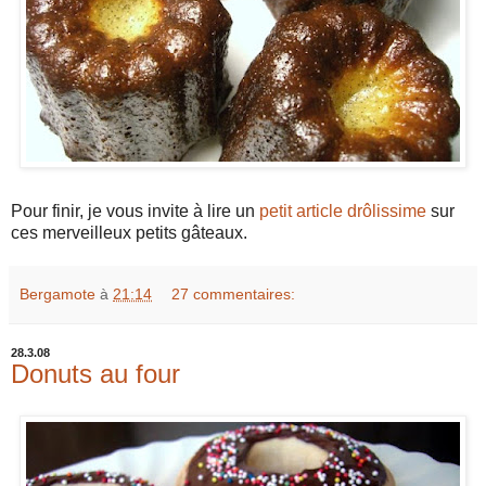
Pour finir, je vous invite à lire un
petit article drôlissime
sur
ces merveilleux petits gâteaux.
Bergamote
à
21:14
27 commentaires:
28.3.08
Donuts au four