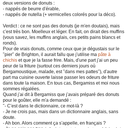
deux versions de donuts :
- nappés de beurre d'érable,
- nappés de nutella (+ vermicelles colorés pour la déco).
Verdict : ce ne sont pas des donuts (je m'en doutais), mais
c'est très bon. Moelleux et léger. En fait, on dirait des muffins
(vous savez, les muffins anglais, ces petits pains blancs et
ronds).
Pour de vrais donuts, comme ceux que je dégustais sur le
"pier" de Brighton, il aurait fallu que j'utilise ma
pâte à
chichis
et que je la fasse frire. Mais, d'une part j'ai un peu
peur de la friture (surtout ces derniers jours où
Bergamoustique, malade, est "dans mes pattes"), d'autre
part ma cuisine ouverte laisse passer les odeurs de friture
dans toute la maison. En tous cas, Bergamiss et moi nous
sommes régalées.
Quand j'ai dit à Bergamiss que j'avais préparé des donuts
pour le goûter, elle m'a demandé :
"- C'est dans le dictionnaire, ce mot-là ?
- Je ne crois pas, mais dans un dictionnaire anglais, sans
doute.
- Ah bon. Alors comment ça s'appelle, en français ?