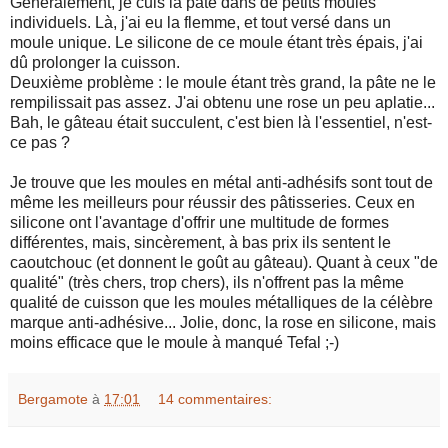
Généralement, je cuis la pâte dans de petits moules
individuels. Là, j'ai eu la flemme, et tout versé dans un
moule unique. Le silicone de ce moule étant très épais, j'ai
dû prolonger la cuisson.
Deuxième problème : le moule étant très grand, la pâte ne le
rempilissait pas assez. J'ai obtenu une rose un peu aplatie...
Bah, le gâteau était succulent, c'est bien là l'essentiel, n'est-
ce pas ?
Je trouve que les moules en métal anti-adhésifs sont tout de
même les meilleurs pour réussir des pâtisseries. Ceux en
silicone ont l'avantage d'offrir une multitude de formes
différentes, mais, sincèrement, à bas prix ils sentent le
caoutchouc (et donnent le goût au gâteau). Quant à ceux "de
qualité" (très chers, trop chers), ils n'offrent pas la même
qualité de cuisson que les moules métalliques de la célèbre
marque anti-adhésive... Jolie, donc, la rose en silicone, mais
moins efficace que le moule à manqué Tefal ;-)
Bergamote
à
17:01
14 commentaires: