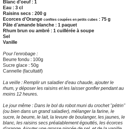
Blanc d'oeuf : 1
Eau : 3 cl
Raisins secs : 200 g
Ecorces d'Orange
: 75 g
confites coupées en petits cubes
Pâte d’amande blanche : 1 paquet
Rhum brun ou ambré : 1 cuillérée à soupe
Sel
Vanille
Pour l'enrobage :
Beurre fondu : 100g
Sucre glace : 50g
Cannelle (facultatif)
La veille : Remplir un saladier d'eau chaude, ajouter le
rhum, y déposer les raisins et les laisser gonfler pendant au
moins 12 heures.
Le jour même : Dans le bol du robot muni du crochet "pétrin"
(ou bien dans un grand saladier), mélanger la farine, le
sucre, le beurre, le lait, la levure de boulanger, les jaunes, le
blanc, les raisins secs préalablement égouttés, les écorces
d'orange. Ajouter une grosse pincée de sel, et de la vanille.