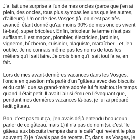
J'ai fait une surprise à l'un de mes oncles (parce que j'en ai
plein, des oncles, tous plus sympas les uns que les autres,
d'ailleurs). Un oncle des Vosges (là, on n'est pas très
avancé, étant donné qu'au moins 90% de mes oncles vivent
là-bas), super bricoleur. Enfin, bricoleur, le terme n'est pas
suffisant. Il est maçon, plombier, électricien, jardinier,
vigneron, bûcheron, cuisinier, plaquiste, maraîcher... et j'en
oublie. Je ne connais même pas les noms de tous les
métiers qu'il sait faire. Je crois bien qu'il sait tout faire, en
fait.
Lors de mes avant-dernières vacances dans les Vosges,
l'oncle en question m'a parlé d'un "gâteau avec des biscuits
et du café" que sa grand-mère adorée lui faisait tout le temps
quand il était petit. Il avait l'air si ému en l'évoquant que,
pendant mes dernières vacances là-bas, je lui ai préparé
ledit gâteau.
Bon, c'est pas tout ça, j'en avais déjà entendu beaucoup
parler de ce gâteau, mais 1) il n'a pas de nom (si, c'est "le
gâteau aux biscuits trempés dans le café" qui revient le plus
souvent) 2) je n'avais pas de recette. Et, dans les Vosges, je