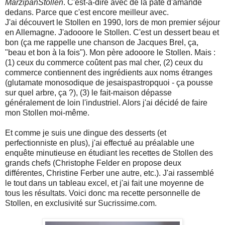
MarzipanStollen
. C'est-à-dire avec de la pâte d'amande
dedans. Parce que c'est encore meilleur avec.
J'ai découvert le Stollen en 1990, lors de mon premier séjour
en Allemagne. J'adooore le Stollen. C'est un dessert beau et
bon (ça me rappelle une chanson de Jacques Brel, ça,
"beau et bon à la fois"). Mon père adooore le Stollen. Mais :
(1) ceux du commerce coûtent pas mal cher, (2) ceux du
commerce contiennent des ingrédients aux noms étranges
(glutamate monosodique de jesaispastropquoi - ça pousse
sur quel arbre, ça ?), (3) le fait-maison dépasse
généralement de loin l'industriel. Alors j'ai décidé de faire
mon Stollen moi-même.
Et comme je suis une dingue des desserts (et
perfectionniste en plus), j'ai effectué au préalable une
enquête minutieuse en étudiant les recettes de Stollen des
grands chefs (Christophe Felder en propose deux
différentes, Christine Ferber une autre, etc.). J'ai rassemblé
le tout dans un tableau excel, et j'ai fait une moyenne de
tous les résultats. Voici donc ma recette personnelle de
Stollen, en exclusivité sur Sucrissime.com.