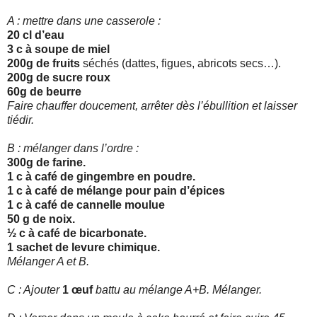
A : mettre dans une casserole :
20 cl d’eau
3 c à soupe de miel
200g de fruits
séchés (dattes, figues, abricots secs…).
200g de sucre roux
60g de beurre
Faire chauffer doucement, arrêter dès l’ébullition et laisser
tiédir.
B : mélanger dans l’ordre :
300g de farine.
1 c à café de gingembre en poudre.
1 c à café de mélange pour pain d’épices
1 c à café de cannelle moulue
50 g de noix.
½ c à café de bicarbonate.
1 sachet de levure chimique.
Mélanger A et B.
C : Ajouter
1 œuf
battu au mélange A+B. Mélanger.