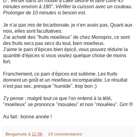
D : Verser dans un moule à cake beurré et faire cuire 45
minutes environ à 180°. Vérifier la cuisson avec un couteau.
Prolonger de 10 minutes si besoin est.
Je n'ai pas mis de bicarbonate, je n'en avais pas. Quant aux
noix, elles sont facultatives.
J'ai acheté des "fruits moelleux" de chez Monoprix, ce sont
des fruits secs pas secs du tout, bien moelleux.
J'aime le pain d'épices bien épicé, vous pouvez réduire la
quantité d'épices si vous voulez quelque chose de moins
fort.
Franchement, ce pain d'épices est sublime. Les fruits
donnent un goût et un moelleux incomparable. Le résultat
n'est pas sec, presque "humide", trop bon :)
J'y pense : malgré tout ce que l'on entend à la télé,
"moelleux" se prononce "moualeu" et non "mouèleu". Grrr !!!
Au fait : bonne année !
Bergamote
à
11:06
14 commentaires: