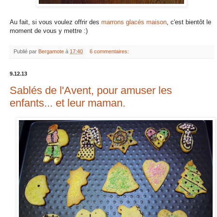
Au fait, si vous voulez offrir des
marrons glacés maison
, c'est bientôt le
moment de vous y mettre :)
Publié par
Bergamote
à
17:40
6 commentaires:
9.12.13
Sablés de l'Avent, pour amuser les
enfants... et leur maman.