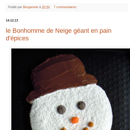
Publié par
Bergamote
à
20:34
7 commentaires:
14.12.13
le Bonhomme de Neige géant en pain
d'épices