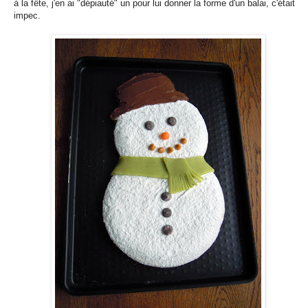
à la fête, j'en ai "dépiauté" un pour lui donner la forme d'un balai, c'était
impec.