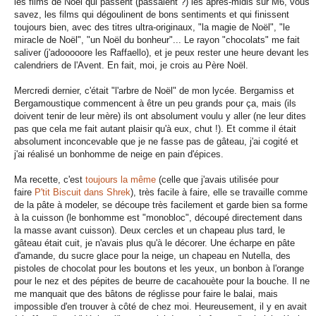
les films de Noël qui passent (passaient ?) les après-midis sur M6, vous
savez, les films qui dégoulinent de bons sentiments et qui finissent
toujours bien, avec des titres ultra-originaux, "la magie de Noël", "le
miracle de Noël", "un Noël du bonheur"... Le rayon "chocolats" me fait
saliver (j'adooooore les Raffaello), et je peux rester une heure devant les
calendriers de l'Avent. En fait, moi, je crois au Père Noël.
Mercredi dernier, c'était "l'arbre de Noël" de mon lycée. Bergamiss et
Bergamoustique commencent à être un peu grands pour ça, mais (ils
doivent tenir de leur mère) ils ont absolument voulu y aller (ne leur dites
pas que cela me fait autant plaisir qu'à eux, chut !). Et comme il était
absolument inconcevable que je ne fasse pas de gâteau, j'ai cogité et
j'ai réalisé un bonhomme de neige en pain d'épices.
Ma recette, c'est
toujours la même
(celle que j'avais utilisée pour
faire
P'tit Biscuit dans Shrek
), très facile à faire, elle se travaille comme
de la pâte à modeler, se découpe très facilement et garde bien sa forme
à la cuisson (le bonhomme est "monobloc", découpé directement dans
la masse avant cuisson). Deux cercles et un chapeau plus tard, le
gâteau était cuit, je n'avais plus qu'à le décorer. Une écharpe en pâte
d'amande, du sucre glace pour la neige, un chapeau en Nutella, des
pistoles de chocolat pour les boutons et les yeux, un bonbon à l'orange
pour le nez et des pépites de beurre de cacahouète pour la bouche. Il ne
me manquait que des bâtons de réglisse pour faire le balai, mais
impossible d'en trouver à côté de chez moi. Heureusement, il y en avait