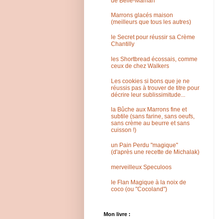
de Belle-Maman
Marrons glacés maison
(meilleurs que tous les autres)
le Secret pour réussir sa Crème
Chantilly
les Shortbread écossais, comme
ceux de chez Walkers
Les cookies si bons que je ne
réussis pas à trouver de titre pour
décrire leur sublissimitude...
la Bûche aux Marrons fine et
subtile (sans farine, sans oeufs,
sans crème au beurre et sans
cuisson !)
un Pain Perdu "magique"
(d'après une recette de Michalak)
merveilleux Speculoos
le Flan Magique à la noix de
coco (ou "Cocoland")
Mon livre :