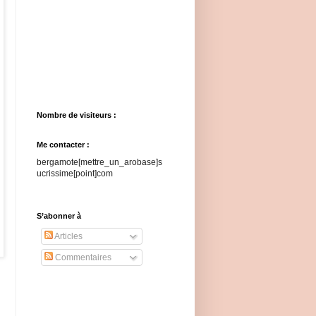
Nombre de visiteurs :
Me contacter :
bergamote[mettre_un_arobase]s
ucrissime[point]com
S’abonner à
Articles
Commentaires