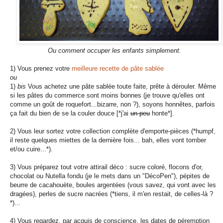
Ou comment occuper les enfants simplement.
1) Vous prenez votre
meilleure recette de pâte sablée
ou
1)
bis
Vous achetez une pâte sablée toute faite, prête à dérouler. Même
si les pâtes du commerce sont moins bonnes (je trouve qu'elles ont
comme un goût de roquefort...bizarre, non ?), soyons honnêtes, parfois
ça fait du bien de se la couler douce [*j'ai
un peu
honte*].
2) Vous leur sortez votre collection complète d'emporte-pièces (*humpf,
il reste quelques miettes de la dernière fois... bah, elles vont tomber
et/ou cuire...*).
3) Vous préparez tout votre attirail déco : sucre coloré, flocons d'or,
chocolat ou Nutella fondu (je le mets dans un "DécoPen"), pépites de
beurre de cacahouète, boules argentées (vous savez, qui vont avec les
dragées), perles de sucre nacrées (*tiens, il m'en restait, de celles-là ?
*)...
4) Vous regardez, par acquis de conscience, les dates de péremption