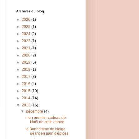
Archives du blog
►
2026
(1)
►
2025
(1)
►
2024
(2)
►
2022
(1)
►
2021
(1)
►
2020
(2)
►
2019
(5)
►
2018
(1)
►
2017
(3)
►
2016
(4)
►
2015
(10)
►
2014
(14)
▼
2013
(15)
▼
décembre
(4)
mon premier cadeau de
Noël de cette année
le Bonhomme de Neige
géant en pain d'épices