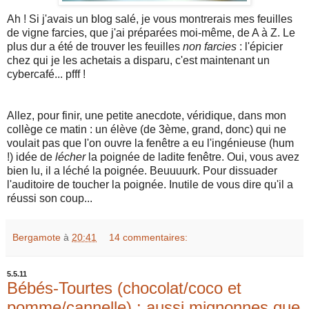
Ah ! Si j'avais un blog salé, je vous montrerais mes feuilles
de vigne farcies, que j'ai préparées moi-même, de A à Z. Le
plus dur a été de trouver les feuilles
non farcies
: l'épicier
chez qui je les achetais a disparu, c'est maintenant un
cybercafé... pfff !
Allez, pour finir, une petite anecdote, véridique, dans mon
collège ce matin : un élève (de 3ème, grand, donc) qui ne
voulait pas que l'on ouvre la fenêtre a eu l'ingénieuse (hum
!) idée de
lécher
la poignée de ladite fenêtre. Oui, vous avez
bien lu, il a léché la poignée. Beuuuurk. Pour dissuader
l'auditoire de toucher la poignée. Inutile de vous dire qu'il a
réussi son coup...
Bergamote
à
20:41
14 commentaires:
5.5.11
Bébés-Tourtes (chocolat/coco et
pomme/cannelle) : aussi mignonnes que