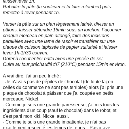
laisser lever 1h.
Rabattre la pâte (la soulever et la faire retomber) puis
remettre à lever pendant 1h.
Verser la pâte sur un plan légèrement fariné, diviser en
pâtons, laisser détendre 15min sous un torchon. Façonner
chaque morceau en pain allongé, faire des incisions
parallèles avec une lame de rasoir et transférer sur une
plaque de cuisson tapissée de papier sulfurisé et laisser
lever 1h-1h30 couvert.
Dorer à l'oeuf entier battu avec une pincée de sel.
Cuire au four préchauffé th7 (210°C) pendant 15min environ.
A vrai dire, j'ai un peu triché :
- Je n'avais pas de pépites de chocolat (de toute façon
celles du commerce ne sont pas terribles) alors j'ai pris une
plaque de chocolat à pâtisser que j'ai coupée en petits
morceaux. Nickel.
- Comme je suis une grande paresseuse, j'ai mis tous les
ingrédients d'un coup (sauf le chocolat) dans le robot, et
c'est parti mon kiki. Nickel aussi.
- Comme je suis une grande impatiente, je n'ai pas
exactement respecté les temps de repos... Pas grave,