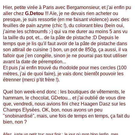
Hier, petite virée à Paris avec Bergamonsieur, et j'ai enfin pu
aller chez
G.Detou
!!! Aïe, je ne devais rien acheter ou
presque, je suis ressortie (en me faisant violence) avec des
feuilles de pain azyme (chic !), du colorant bleu (bein oui,
j'aime les schtroumfs ;-) qui va me durer au moins 5 ans vu
la taille du pot, et... de la pâte de pistache :D Depuis le
temps que je lis qu'il faut avoir de la pâte de pistache dans
son attirail de cuisine :) bon, un pot de 850g, ça aussi, il va
falloir que j'en congèle, sinon je ne pourrai pas tout utiliser
avant la date de péremption...
Et puis j'ai enfin trouvé du rhodoïde pour mes cercles (100
mètres, j'ai de quoi faire), je vais donc bientôt pouvoir les
étrenner (merci p'tit frère !).
Quel bon week-end donc : les boutiques de vêtements, le
hammam, le chocolat, GDetou... et j'ai oublié de vous dire
que, vendredi, nous avions fini chez Haagen Dasz sur les
Champs Elysées. OK, bon, nous avons un peu
"snobinardisé", mais, une fois de temps en temps, ça fait du
bien, non ?
Allez, juste un petit truc pour finir : le jour où mon blog (enfin, mes