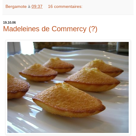
Bergamote
à
09:37
16 commentaires:
19.10.06
Madeleines de Commercy (?)