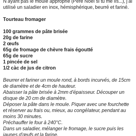
N'ayant pas le moule approprié (Père Noël si tu me lis...), j'ai
utilisé un saladier en inox, hémisphérique, beurré et fariné.
Tourteau fromager
100 grammes de pâte brisée
20g de farine
2 œufs
65g de fromage de chèvre frais égoutté
65g de sucre
1 pincée de sel
1/2 càc de jus de citron
Beurrer et fariner un moule rond, à bords incurvés, de 15cm
de diamètre et de 4cm de hauteur.
Abaisser la pâte brisée à 2mm d'épaisseur. Découper un
disque de 20 cm de diamètre.
Déposer la pâte dans le moule. Piquer avec une fourchette
et réserver au frais ou, mieux, au congélateur, pendant au
moins 30 minutes.
Préchauffer le four à 240°C.
Dans un saladier, mélanger le fromage, le sucre puis les
jaunes d'œufs et la farine.