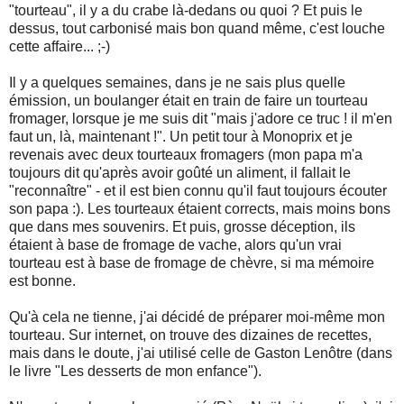
"tourteau", il y a du crabe là-dedans ou quoi ? Et puis le
dessus, tout carbonisé mais bon quand même, c'est louche
cette affaire... ;-)
Il y a quelques semaines, dans je ne sais plus quelle
émission, un boulanger était en train de faire un tourteau
fromager, lorsque je me suis dit "mais j'adore ce truc ! il m'en
faut un, là, maintenant !". Un petit tour à Monoprix et je
revenais avec deux tourteaux fromagers (mon papa m'a
toujours dit qu'après avoir goûté un aliment, il fallait le
"reconnaître" - et il est bien connu qu'il faut toujours écouter
son papa :). Les tourteaux étaient corrects, mais moins bons
que dans mes souvenirs. Et puis, grosse déception, ils
étaient à base de fromage de vache, alors qu'un vrai
tourteau est à base de fromage de chèvre, si ma mémoire
est bonne.
Qu'à cela ne tienne, j'ai décidé de préparer moi-même mon
tourteau. Sur internet, on trouve des dizaines de recettes,
mais dans le doute, j'ai utilisé celle de Gaston Lenôtre (dans
le livre "Les desserts de mon enfance").