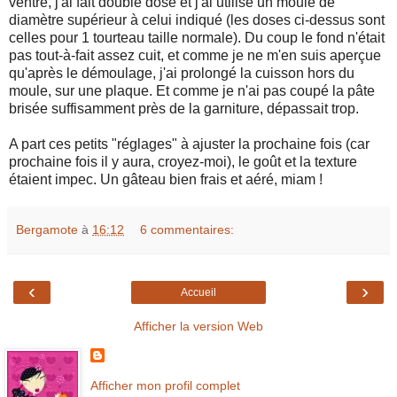
ventre, j'ai fait double dose et j'ai utilisé un moule de
diamètre supérieur à celui indiqué (les doses ci-dessus sont
celles pour 1 tourteau taille normale). Du coup le fond n'était
pas tout-à-fait assez cuit, et comme je ne m'en suis aperçue
qu'après le démoulage, j'ai prolongé la cuisson hors du
moule, sur une plaque. Et comme je n'ai pas coupé la pâte
brisée suffisamment près de la garniture, dépassait trop.
A part ces petits "réglages" à ajuster la prochaine fois (car
prochaine fois il y aura, croyez-moi), le goût et la texture
étaient impec. Un gâteau bien frais et aéré, miam !
Bergamote
à
16:12
6 commentaires:
‹
›
Accueil
Afficher la version Web
Afficher mon profil complet