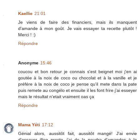
Kaellie
21:01
Je viens de faire des financiers, mais ils manquent
d'amande à mon goût. Je vais essayer ta recette plutôt !
Merci ! :)
Répondre
Anonyme
15:46
coucou et bon retour je connais s'est beignet moi j'en ai
goutée à la noix de coco ou chocolat et à la vanille et je
préfére à la noix de coco je pense qu'il mete dans la pate
puis remete au congélo et ensuite il les font frire j'ai esseyer
mais le résultat n'etait vraiment oas ça
Répondre
Mama Yéti
17:12
Génial alors, aussitôt fait, aussitôt mangé! J'ai envie
d'essayer illico presto, j'ai de la poudre d'amandes à la