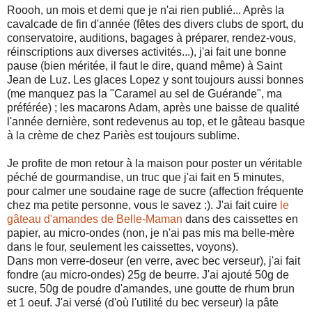
Roooh, un mois et demi que je n'ai rien publié... Après la
cavalcade de fin d'année (fêtes des divers clubs de sport, du
conservatoire, auditions, bagages à préparer, rendez-vous,
réinscriptions aux diverses activités...), j'ai fait une bonne
pause (bien méritée, il faut le dire, quand même) à Saint
Jean de Luz. Les glaces Lopez y sont toujours aussi bonnes
(me manquez pas la "Caramel au sel de Guérande", ma
préférée) ; les macarons Adam, après une baisse de qualité
l'année dernière, sont redevenus au top, et le gâteau basque
à la crème de chez Pariès est toujours sublime.
Je profite de mon retour à la maison pour poster un véritable
péché de gourmandise, un truc que j'ai fait en 5 minutes,
pour calmer une soudaine rage de sucre (affection fréquente
chez ma petite personne, vous le savez :). J'ai fait cuire
le
gâteau d'amandes de Belle-Maman
dans des caissettes en
papier, au micro-ondes (non, je n'ai pas mis ma belle-mère
dans le four, seulement les caissettes, voyons).
Dans mon verre-doseur (en verre, avec bec verseur), j'ai fait
fondre (au micro-ondes) 25g de beurre. J'ai ajouté 50g de
sucre, 50g de poudre d'amandes, une goutte de rhum brun
et 1 oeuf. J'ai versé (d'où l'utilité du bec verseur) la pâte