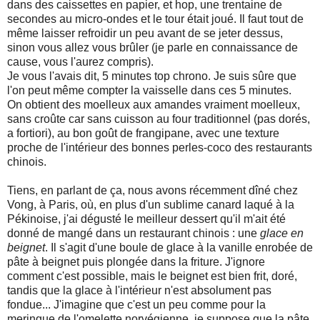
dans des caissettes en papier, et hop, une trentaine de
secondes au micro-ondes et le tour était joué. Il faut tout de
même laisser refroidir un peu avant de se jeter dessus,
sinon vous allez vous brûler (je parle en connaissance de
cause, vous l'aurez compris).
Je vous l'avais dit, 5 minutes top chrono. Je suis sûre que
l'on peut même compter la vaisselle dans ces 5 minutes.
On obtient des moelleux aux amandes vraiment moelleux,
sans croûte car sans cuisson au four traditionnel (pas dorés,
a fortiori), au bon goût de frangipane, avec une texture
proche de l'intérieur des bonnes perles-coco des restaurants
chinois.
Tiens, en parlant de ça, nous avons récemment dîné chez
Vong, à Paris, où, en plus d'un sublime canard laqué à la
Pékinoise, j'ai dégusté le meilleur dessert qu'il m'ait été
donné de mangé dans un restaurant chinois : une
glace en
beignet
. Il s'agit d'une boule de glace à la vanille enrobée de
pâte à beignet puis plongée dans la friture. J'ignore
comment c'est possible, mais le beignet est bien frit, doré,
tandis que la glace à l'intérieur n'est absolument pas
fondue... J'imagine que c'est un peu comme pour la
meringue de l'omelette norvégienne, je suppose que la pâte