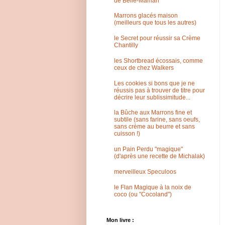
de Belle-Maman
Marrons glacés maison
(meilleurs que tous les autres)
le Secret pour réussir sa Crème
Chantilly
les Shortbread écossais, comme
ceux de chez Walkers
Les cookies si bons que je ne
réussis pas à trouver de titre pour
décrire leur sublissimitude...
la Bûche aux Marrons fine et
subtile (sans farine, sans oeufs,
sans crème au beurre et sans
cuisson !)
un Pain Perdu "magique"
(d'après une recette de Michalak)
merveilleux Speculoos
le Flan Magique à la noix de
coco (ou "Cocoland")
Mon livre :