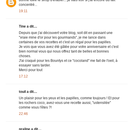
bonne idée le sirop d'érable!....je vais voir si j'ai encore du lait
concentré...
19:11
Tine a dit…
Depuis que j'ai découvert votre blog, soit dit en passant une
"vraie mine d'or pour les gourmands", je me lance dans
certaines de vos recettes et c'est un régal pour les papilles.
Je vois que vous avez été gâtée pour votre anniversaire et c'est
bien normal vous qui nous offrez tant de belles et bonnes
choses.
J'ai craqué pour les Bountys et ce "cocoland" me fait de l'oeil, à
essayer sans tarder.
Merci pour tout
17:12
touil a dit…
Un plaisir pour les yeux et les papilles, comme toujours ! Et pour
les rochers coco, avez-vous une recette aussi, "ustensilée"
comme vous l'êtes ?!
22:46
praline a dit…