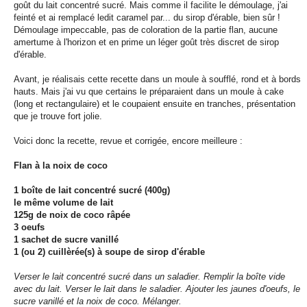
goût du lait concentré sucré. Mais comme il facilite le démoulage, j'ai
feinté et ai remplacé ledit caramel par... du sirop d'érable, bien sûr !
Démoulage impeccable, pas de coloration de la partie flan, aucune
amertume à l'horizon et en prime un léger goût très discret de sirop
d'érable.
Avant, je réalisais cette recette dans un moule à soufflé, rond et à bords
hauts. Mais j'ai vu que certains le préparaient dans un moule à cake
(long et rectangulaire) et le coupaient ensuite en tranches, présentation
que je trouve fort jolie.
Voici donc la recette, revue et corrigée, encore meilleure :
Flan à la noix de coco
1 boîte de lait concentré sucré (400g)
le même volume de lait
125g de noix de coco râpée
3 oeufs
1 sachet de sucre vanillé
1 (ou 2) cuillèrée(s) à soupe de sirop d'érable
Verser le lait concentré sucré dans un saladier. Remplir la boîte vide
avec du lait. Verser le lait dans le saladier. Ajouter les jaunes d'oeufs, le
sucre vanillé et la noix de coco. Mélanger.