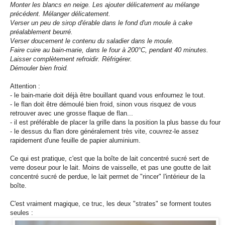
Monter les blancs en neige. Les ajouter délicatement au mélange
précédent. Mélanger délicatement.
Verser un peu de sirop d'érable dans le fond d'un moule à cake
préalablement beurré.
Verser doucement le contenu du saladier dans le moule.
Faire cuire au bain-marie, dans le four à 200°C, pendant 40 minutes.
Laisser complètement refroidir. Réfrigérer.
Démouler bien froid.
Attention :
- le bain-marie doit déjà être bouillant quand vous enfournez le tout.
- le flan doit être démoulé bien froid, sinon vous risquez de vous
retrouver avec une grosse flaque de flan...
- il est préférable de placer la grille dans la position la plus basse du four
- le dessus du flan dore généralement très vite, couvrez-le assez
rapidement d'une feuille de papier aluminium.
Ce qui est pratique, c'est que la boîte de lait concentré sucré sert de
verre doseur pour le lait. Moins de vaisselle, et pas une goutte de lait
concentré sucré de perdue, le lait permet de "rincer" l'intérieur de la
boîte.
C'est vraiment magique, ce truc, les deux "strates" se forment toutes
seules :