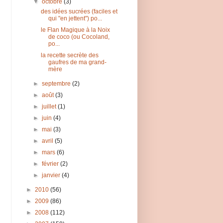
▼
octobre
(3)
des idées sucrées (faciles et
qui "en jettent") po...
le Flan Magique à la Noix
de coco (ou Cocoland,
po...
la recette secrète des
gaufres de ma grand-
mère
►
septembre
(2)
►
août
(3)
►
juillet
(1)
►
juin
(4)
►
mai
(3)
►
avril
(5)
►
mars
(6)
►
février
(2)
►
janvier
(4)
►
2010
(56)
►
2009
(86)
►
2008
(112)