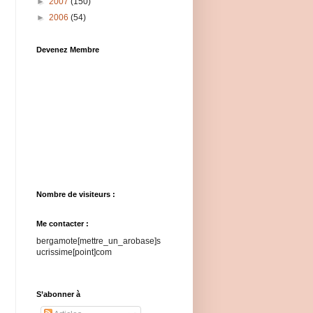
►
2007
(150)
►
2006
(54)
Devenez Membre
Nombre de visiteurs :
Me contacter :
bergamote[mettre_un_arobase]s
ucrissime[point]com
S’abonner à