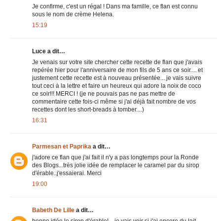
Je confirme, c'est un régal ! Dans ma famille, ce flan est connu
sous le nom de crème Helena.
15:19
Luce a dit…
Je venais sur votre site chercher cette recette de flan que j'avais
repérée hier pour l'anniversaire de mon fils de 5 ans ce soir.... et
justement cette recette est à nouveau présentée... je vais suivre
tout ceci à la lettre et faire un heureux qui adore la noix de coco
ce soir!!! MERCI ! (je ne pouvais pas ne pas mettre de
commentaire cette fois-ci même si j'ai déjà fait nombre de vos
recettes dont les short-breads à tomber....)
16:31
Parmesan et Paprika
a dit…
j'adore ce flan que j'ai fait il n'y a pas longtemps pour la Ronde
des Blogs...très jolie idée de remplacer le caramel par du sirop
d'érable..j'essaierai. Merci
19:00
Babeth De Lille
a dit…