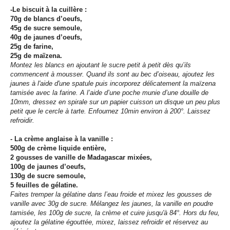
-Le biscuit à la cuillère :
70g de blancs d’oeufs,
45g de sucre semoule,
40g de jaunes d’oeufs,
25g de farine,
25g de maïzena.
Montez les blancs en ajoutant le sucre petit à petit dès qu’ils
commencent à mousser. Quand ils sont au bec d’oiseau, ajoutez les
jaunes à l'aide d'une spatule puis incorporez
délicatement la maïzena
tamisée avec la farine. A l’aide d’une poche munie d’une douille de
10mm, dressez en spirale sur un papier cuisson un disque un peu plus
petit que le
cercle à tarte. Enfournez 10min environ à 200°. Laissez
refroidir.
- La crème anglaise à la vanille :
500g de crème liquide entière,
2 gousses de vanille de Madagascar mixées,
100g de jaunes d’oeufs,
130g de sucre semoule,
5 feuilles de gélatine.
Faites tremper la gélatine dans l’eau froide et mixez les gousses de
vanille avec 30g de sucre. Mélangez les jaunes, la vanille en poudre
tamisée, les 100g de sucre, la crème et cuire
jusqu'à 84°. Hors du feu,
ajoutez la gélatine égouttée, mixez, laissez refroidir et réservez au