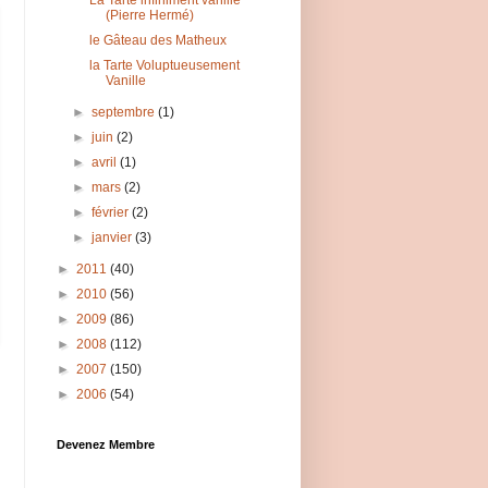
La Tarte infiniment vanille
(Pierre Hermé)
le Gâteau des Matheux
la Tarte Voluptueusement
Vanille
►
septembre
(1)
►
juin
(2)
►
avril
(1)
►
mars
(2)
►
février
(2)
►
janvier
(3)
►
2011
(40)
►
2010
(56)
►
2009
(86)
►
2008
(112)
►
2007
(150)
►
2006
(54)
Devenez Membre