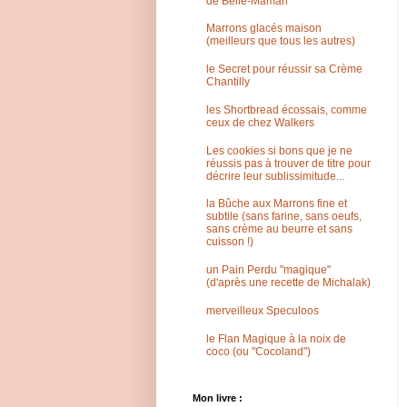
de Belle-Maman
Marrons glacés maison
(meilleurs que tous les autres)
le Secret pour réussir sa Crème
Chantilly
les Shortbread écossais, comme
ceux de chez Walkers
Les cookies si bons que je ne
réussis pas à trouver de titre pour
décrire leur sublissimitude...
la Bûche aux Marrons fine et
subtile (sans farine, sans oeufs,
sans crème au beurre et sans
cuisson !)
un Pain Perdu "magique"
(d'après une recette de Michalak)
merveilleux Speculoos
le Flan Magique à la noix de
coco (ou "Cocoland")
Mon livre :