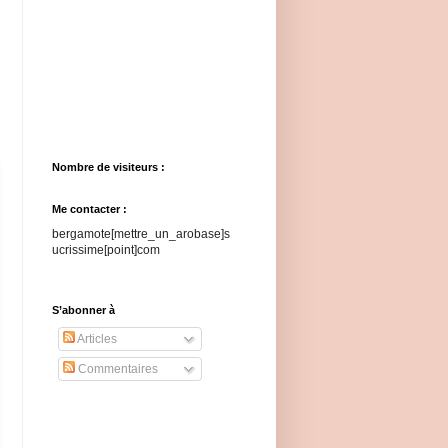
Nombre de visiteurs :
Me contacter :
bergamote[mettre_un_arobase]s
ucrissime[point]com
S’abonner à
Articles
Commentaires