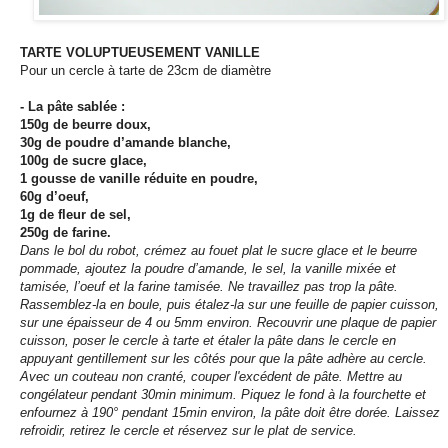
TARTE VOLUPTUEUSEMENT VANILLE
Pour un cercle à tarte de 23cm de diamètre
- La pâte sablée :
150g de beurre doux,
30g de poudre d’amande blanche,
100g de sucre glace,
1 gousse de vanille réduite en poudre,
60g d’oeuf,
1g de fleur de sel,
250g de farine.
Dans le bol du robot, crémez au fouet plat le sucre glace et le beurre
pommade, ajoutez la poudre d’amande, le sel, la vanille mixée et
tamisée, l’oeuf et la farine tamisée. Ne
travaillez pas trop la pâte.
Rassemblez-la en boule, puis étalez-la sur une feuille de papier cuisson,
sur une épaisseur de 4 ou 5mm environ. Recouvrir une plaque de papier
cuisson,
poser le cercle à tarte et étaler la pâte dans le cercle en
appuyant gentillement sur les côtés pour que la pâte adhère au cercle.
Avec un couteau non cranté, couper l'excédent de
pâte. Mettre au
congélateur pendant 30min minimum. Piquez le fond à la fourchette et
enfournez à 190° pendant 15min environ, la pâte doit être dorée. Laissez
refroidir, retirez le
cercle et réservez sur le plat de service.