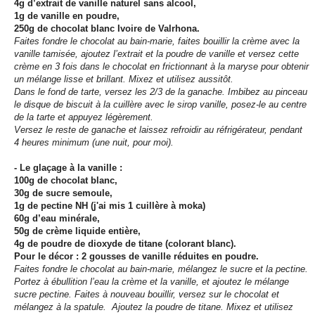
4g d’extrait de vanille naturel sans alcool,
1g de vanille en poudre,
250g de chocolat blanc Ivoire de Valrhona.
Faites fondre le chocolat au bain-marie, faites bouillir la crème avec la
vanille tamisée, ajoutez l’extrait et la poudre de vanille et versez cette
crème en 3 fois dans le chocolat en frictionnant à la maryse pour obtenir
un mélange lisse et brillant. Mixez et utilisez aussitôt.
Dans le fond de tarte, versez les 2/3 de la ganache. Imbibez au pinceau
le disque de biscuit à la cuillère avec le sirop vanille, posez-le au centre
de la tarte et appuyez légèrement.
Versez le reste de ganache et laissez refroidir au réfrigérateur, pendant
4 heures minimum (une nuit, pour moi).
- Le glaçage à la vanille :
100g de chocolat blanc,
30g de sucre semoule,
1g de pectine NH (j'ai mis 1 cuillère à moka)
60g d’eau minérale,
50g de crème liquide entière,
4g de poudre de dioxyde de titane (colorant blanc).
Pour le décor : 2 gousses de vanille réduites en poudre.
Faites fondre le chocolat au bain-marie, mélangez le sucre et la pectine.
Portez à ébullition l’eau la crème et la vanille, et ajoutez le mélange
sucre pectine. Faites à nouveau bouillir,
versez sur le chocolat et
mélangez à la spatule. Ajoutez la poudre de titane. Mixez et utilisez