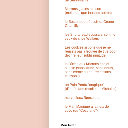
de Belle-Maman
Marrons glacés maison
(meilleurs que tous les autres)
le Secret pour réussir sa Crème
Chantilly
les Shortbread écossais, comme
ceux de chez Walkers
Les cookies si bons que je ne
réussis pas à trouver de titre pour
décrire leur sublissimitude...
la Bûche aux Marrons fine et
subtile (sans farine, sans oeufs,
sans crème au beurre et sans
cuisson !)
un Pain Perdu "magique"
(d'après une recette de Michalak)
merveilleux Speculoos
le Flan Magique à la noix de
coco (ou "Cocoland")
Mon livre :