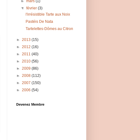
►
mars
(1)
▼
février
(3)
l'irrésistible Tarte aux Noix
Pastéis De Nata
Tartelettes-Dômes au Citron
►
2013
(15)
►
2012
(16)
►
2011
(40)
►
2010
(56)
►
2009
(86)
►
2008
(112)
►
2007
(150)
►
2006
(54)
Devenez Membre