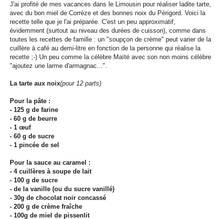
J'ai profité de mes vacances dans le Limousin pour réaliser ladite tarte,
avec du bon miel de Corrèze et des bonnes noix du Périgord. Voici la
recette telle que je l'ai préparée. C'est un peu approximatif,
évidemment (surtout au niveau des durées de cuisson), comme dans
toutes les recettes de famille : un "soupçon de crème" peut varier de la
cuillère à café au demi-litre en fonction de la personne qui réalise la
recette ;-) Un peu comme la célèbre Maïté avec son non moins célèbre
"ajoutez une larme d'armagnac...".
La tarte aux noix
(pour 12 parts)
Pour la pâte :
- 125 g de farine
- 60 g de beurre
- 1 œuf
- 60 g de sucre
- 1 pincée de sel
Pour la sauce au caramel :
- 4 cuillères à soupe de lait
- 100 g de sucre
- de la vanille (ou du sucre vanillé)
- 30g de chocolat noir concassé
- 200 g de crème fraîche
- 100g de miel de pissenlit