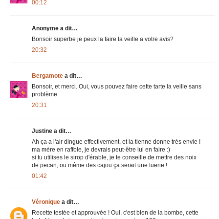
00:12
Anonyme a dit…
Bonsoir superbe je peux la faire la veille a votre avis?
20:32
Bergamote
a dit…
Bonsoir, et merci. Oui, vous pouvez faire cette tarte la veille sans
problème.
20:31
Justine a dit…
Ah ça a l'air dingue effectivement, et la tienne donne très envie !
ma mère en raffole, je devrais peut-être lui en faire :)
si tu utilises le sirop d'érable, je te conseille de mettre des noix
de pecan, ou même des cajou ça serait une tuerie !
01:42
Véronique
a dit…
Recette testée et approuvée ! Oui, c'est bien de la bombe, cette