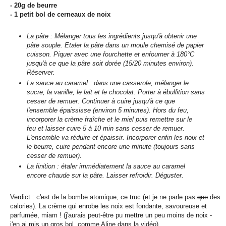
- 20g de beurre
- 1 petit bol de cerneaux de noix
La pâte : Mélanger tous les ingrédients jusqu'à obtenir une
pâte souple. Etaler la pâte dans un moule chemisé de papier
cuisson. Piquer avec une fourchette et enfourner à 180°C
jusqu'à ce que la pâte soit dorée (15/20 minutes environ).
Réserver.
La sauce au caramel : dans une casserole, mélanger le
sucre, la vanille, le lait et le chocolat. Porter à ébullition sans
cesser de remuer. Continuer à cuire jusqu'à ce que
l'ensemble épaississe (environ 5 minutes). Hors du feu,
incorporer la crème fraîche et le miel puis remettre sur le
feu et laisser cuire 5 à 10 min sans cesser de remuer.
L'ensemble va réduire et épaissir. Incorporer enfin les noix et
le beurre, cuire pendant encore une minute (toujours sans
cesser de remuer).
La finition : étaler immédiatement la sauce au caramel
encore chaude sur la pâte. Laisser refroidir. Déguster.
Verdict : c'est de la bombe atomique, ce truc (et je ne parle pas
que
des
calories). La crème qui enrobe les noix est fondante, savoureuse et
parfumée, miam ! (j'aurais peut-être pu mettre un peu moins de noix -
j'en ai mis un gros bol, comme Aline dans la vidéo).