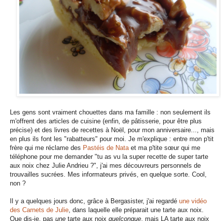
Les gens sont vraiment chouettes dans ma famille : non seulement ils
m'offrent des articles de cuisine (enfin, de pâtisserie, pour être plus
précise) et des livres de recettes à Noël, pour mon anniversaire..., mais
en plus ils font les "rabatteurs" pour moi. Je m'explique : entre mon p'tit
frère qui me réclame des
Pastéis de Nata
et ma p'tite sœur qui me
téléphone pour me demander "tu as vu la super recette de super tarte
aux noix chez Julie Andrieu ?", j'ai mes découvreurs personnels de
trouvailles sucrées. Mes informateurs privés, en quelque sorte. Cool,
non ?
Il y a quelques jours donc, grâce à Bergasister, j'ai regardé
une vidéo
des Carnets de Julie
, dans laquelle elle préparait une tarte aux noix.
Que dis-je, pas
une
tarte aux noix
quelconque
, mais LA tarte aux noix