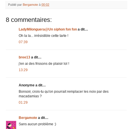
Publié par
Bergamote
à
00:02
8 commentaires:
LadyMilonguera@Un siphon fon fon
a dit…
Oh la la... irrésistible cette tarte !
07:39
bree13
a dit…
j'en ai des frissons de plaisir lol !
13:29
Anonyme a dit…
Bonsoir, crois-tu qu'on pourrait remplacer les noix par des
macadamias ?
01:29
Bergamote
a dit…
Sans aucun problème :)