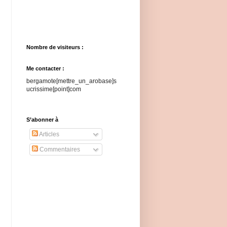
Nombre de visiteurs :
Me contacter :
bergamote[mettre_un_arobase]s
ucrissime[point]com
S’abonner à
Articles
Commentaires