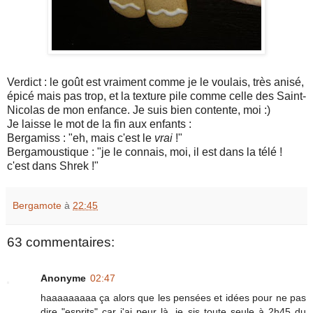
Verdict : le goût est vraiment comme je le voulais, très anisé,
épicé mais pas trop, et la texture pile comme celle des Saint-
Nicolas de mon enfance. Je suis bien contente, moi :)
Je laisse le mot de la fin aux enfants :
Bergamiss : "eh, mais c'est le
vrai
!"
Bergamoustique : "je le connais, moi, il est dans la télé !
c'est dans Shrek !"
Bergamote
à
22:45
63 commentaires:
Anonyme
02:47
haaaaaaaaa ça alors que les pensées et idées pour ne pas
dire "esprits" car j'ai peur là, je sis toute seule à 2h45 du