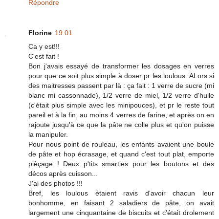
Répondre
Florine
19:01
Ca y est!!!
C'est fait !
Bon j'avais essayé de transformer les dosages en verres
pour que ce soit plus simple à doser pr les loulous. ALors si
des maitresses passent par là : ça fait : 1 verre de sucre (mi
blanc mi cassonnade), 1/2 verre de miel, 1/2 verre d'huile
(c'était plus simple avec les minipouces), et pr le reste tout
pareil et à la fin, au moins 4 verres de farine, et après on en
rajoute jusqu'à ce que la pâte ne colle plus et qu'on puisse
la manipuler.
Pour nous point de rouleau, les enfants avaient une boule
de pâte et hop écrasage, et quand c'est tout plat, emporte
pièçage ! Deux p'tits smarties pour les boutons et des
décos après cuisson...
J'ai des photos !!!
Bref, les loulous étaient ravis d'avoir chacun leur
bonhomme, en faisant 2 saladiers de pâte, on avait
largement une cinquantaine de biscuits et c'était drolement