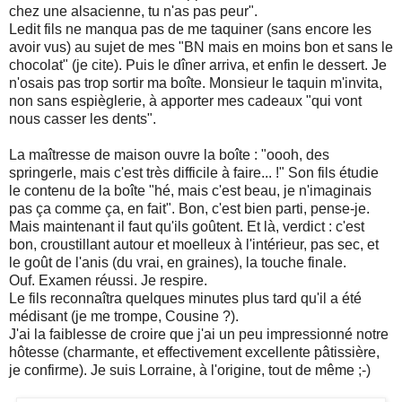
chez une alsacienne, tu n'as pas peur".
Ledit fils ne manqua pas de me taquiner (sans encore les
avoir vus) au sujet de mes "BN mais en moins bon et sans le
chocolat" (je cite). Puis le dîner arriva, et enfin le dessert. Je
n'osais pas trop sortir ma boîte. Monsieur le taquin m'invita,
non sans espièglerie, à apporter mes cadeaux "qui vont
nous casser les dents".
La maîtresse de maison ouvre la boîte : "oooh, des
springerle, mais c'est très difficile à faire... !" Son fils étudie
le contenu de la boîte "hé, mais c'est beau, je n'imaginais
pas ça comme ça, en fait". Bon, c'est bien parti, pense-je.
Mais maintenant il faut qu'ils goûtent. Et là, verdict : c'est
bon, croustillant autour et moelleux à l'intérieur, pas sec, et
le goût de l'anis (du vrai, en graines), la touche finale.
Ouf. Examen réussi. Je respire.
Le fils reconnaîtra quelques minutes plus tard qu'il a été
médisant (je me trompe, Cousine ?).
J'ai la faiblesse de croire que j'ai un peu impressionné notre
hôtesse (charmante, et effectivement excellente pâtissière,
je confirme). Je suis Lorraine, à l'origine, tout de même ;-)