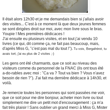
Il était alors 12h30 et je me demandais bien si j'allais avoir
des visites... C'est à ce moment là que deux jeunes femmes
se sont dirigées droit sur moi, avec mon livre sous le bras.
Youpie ! Mes premières dédicaces !
J'ai ensuite eu plusieurs visites, et en tout j'ai vendu 10
livres (ce qui, dit comme ça, ne fait pas beaucoup, mais,
d'après Miss G, "c'est pas mal du tout !").
Tu vois, Bergafrérot, tu
avais tort, j'ai eu plus de 2 visites ;-)
Les gens ont été charmants, que ce soit au niveau des
visiteurs comme du personnel de la FNAC (ils ont tous été
a-do-rables avec moi : "Ca va ? Tout va bien ? Vous n'avez
besoin de rien ?"). J'ai fait ma dernière dédicace à 14h30, et
voilà.
Je remercie toutes les personnes qui sont passées me voir,
que ce soit pour me dire bonjour, acheter mon livre ou tout
simplement me dire un petit mot d'encouragement : ça m'a
fait très plaisir ! Sans oublier un grand merci à Miss G, Mister