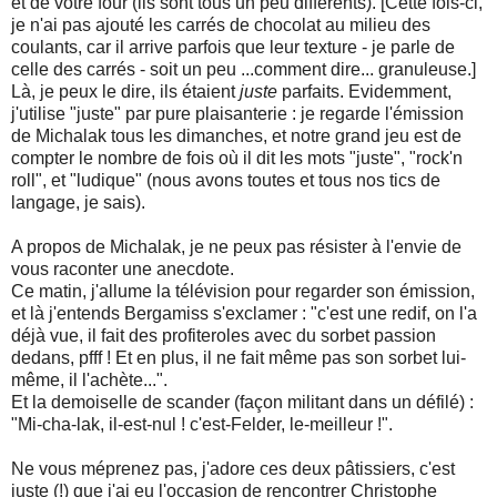
et de votre four (ils sont tous un peu différents). [Cette fois-ci,
je n'ai pas ajouté les carrés de chocolat au milieu des
coulants, car il arrive parfois que leur texture - je parle de
celle des carrés - soit un peu ...comment dire... granuleuse.]
Là, je peux le dire, ils étaient
juste
parfaits. Evidemment,
j'utilise "juste" par pure plaisanterie : je regarde l'émission
de Michalak tous les dimanches, et notre grand jeu est de
compter le nombre de fois où il dit les mots "juste", "rock'n
roll", et "ludique" (nous avons toutes et tous nos tics de
langage, je sais).
A propos de Michalak, je ne peux pas résister à l'envie de
vous raconter une anecdote.
Ce matin, j'allume la télévision pour regarder son émission,
et là j'entends Bergamiss s'exclamer : "c'est une redif, on l'a
déjà vue, il fait des profiteroles avec du sorbet passion
dedans, pfff ! Et en plus, il ne fait même pas son sorbet lui-
même, il l'achète...".
Et la demoiselle de scander (façon militant dans un défilé) :
"Mi-cha-lak, il-est-nul ! c'est-Felder, le-meilleur !".
Ne vous méprenez pas, j'adore ces deux pâtissiers, c'est
juste (!) que j'ai eu l'occasion de rencontrer Christophe