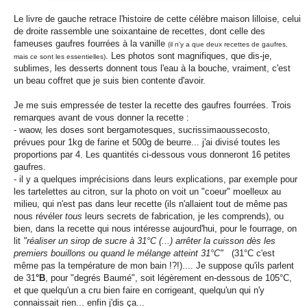
Le livre de gauche retrace l'histoire de cette célèbre maison lilloise, celui
de droite rassemble une soixantaine de recettes, dont celle des
fameuses gaufres fourrées à la vanille
(il n'y a que deux recettes de gaufres,
. Les photos sont magnifiques, que dis-je,
mais ce sont les essentielles)
sublimes, les desserts donnent tous l'eau à la bouche, vraiment, c'est
un beau coffret que je suis bien contente d'avoir.
Je me suis empressée de tester la recette des gaufres fourrées. Trois
remarques avant de vous donner la recette :
- waow, les doses sont bergamotesques, sucrissimaoussecosto,
prévues pour 1kg de farine et 500g de beurre... j'ai divisé toutes les
proportions par 4. Les quantités ci-dessous vous donneront 16 petites
gaufres.
- il y a quelques imprécisions dans leurs explications, par exemple pour
les tartelettes au citron, sur la photo on voit un "coeur" moelleux au
milieu, qui n'est pas dans leur recette (ils n'allaient tout de même pas
nous révéler
tous
leurs secrets de fabrication, je les comprends), ou
bien, dans la recette qui nous intéresse aujourd'hui, pour le fourrage, on
lit
"réaliser un sirop de sucre à 31°C (...) arrêter la cuisson dès les
premiers bouillons ou quand le mélange atteint 31°C"
(31°C c'est
même pas la température de mon bain !?!).... Je suppose qu'ils parlent
de 31
°B
, pour "degrés Baumé", soit légèrement en-dessous de 105°C,
et que quelqu'un a cru bien faire en corrigeant, quelqu'un qui n'y
connaissait rien... enfin j'dis ça...