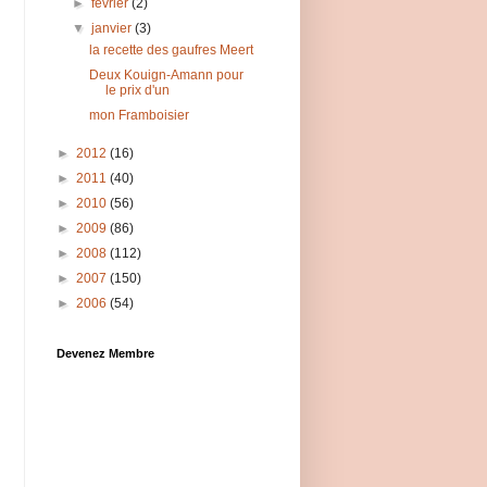
►
février
(2)
▼
janvier
(3)
la recette des gaufres Meert
Deux Kouign-Amann pour
le prix d'un
mon Framboisier
►
2012
(16)
►
2011
(40)
►
2010
(56)
►
2009
(86)
►
2008
(112)
►
2007
(150)
►
2006
(54)
Devenez Membre