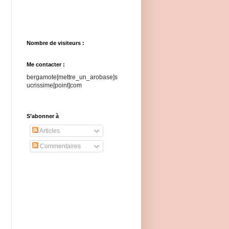
Nombre de visiteurs :
Me contacter :
bergamote[mettre_un_arobase]s
ucrissime[point]com
S’abonner à
Articles
Commentaires