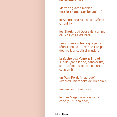
de Belle-Maman
Marrons glacés maison
(meilleurs que tous les autres)
le Secret pour réussir sa Crème
Chantilly
les Shortbread écossais, comme
ceux de chez Walkers
Les cookies si bons que je ne
réussis pas à trouver de titre pour
décrire leur sublissimitude...
la Bûche aux Marrons fine et
subtile (sans farine, sans oeufs,
sans crème au beurre et sans
cuisson !)
un Pain Perdu "magique"
(d'après une recette de Michalak)
merveilleux Speculoos
le Flan Magique à la noix de
coco (ou "Cocoland")
Mon livre :