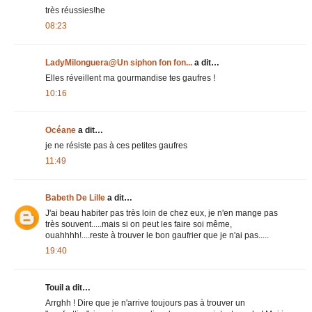
très réussies!he
08:23
LadyMilonguera@Un siphon fon fon...
a dit…
Elles réveillent ma gourmandise tes gaufres !
10:16
Océane
a dit…
je ne résiste pas à ces petites gaufres
11:49
Babeth De Lille
a dit…
J'ai beau habiter pas très loin de chez eux, je n'en mange pas
très souvent.....mais si on peut les faire soi même,
ouahhhh!....reste à trouver le bon gaufrier que je n'ai pas.....
19:40
Touil a dit…
Arrghh ! Dire que je n'arrive toujours pas à trouver un