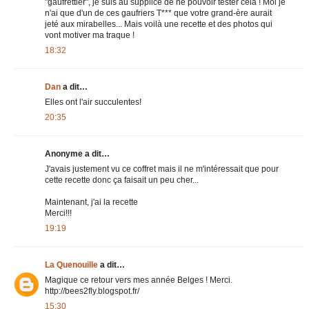
"gaufrettier", je suis au supplice de ne pouvoir tester cela ! Moi je
n'ai que d'un de ces gaufriers T*** que votre grand-ère aurait
jeté aux mirabelles... Mais voilà une recette et des photos qui
vont motiver ma traque !
18:32
Dan
a dit…
Elles ont l'air succulentes!
20:35
Anonyme a dit…
J'avais justement vu ce coffret mais il ne m'intéressait que pour
cette recette donc ça faisait un peu cher...
Maintenant, j'ai la recette
Merci!!!
19:19
La Quenouille
a dit…
Magique ce retour vers mes année Belges ! Merci.
http://bees2fly.blogspot.fr/
15:30