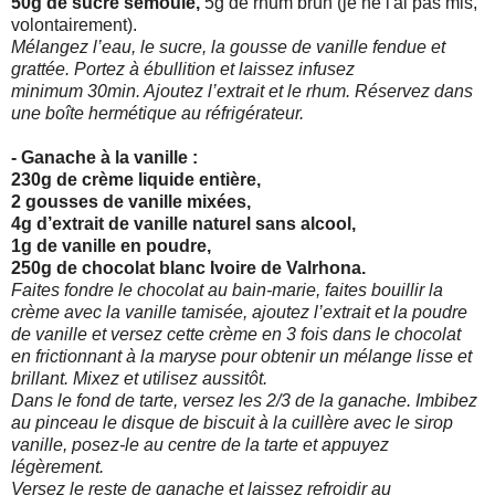
50g de sucre semoule,
5g de rhum brun (je ne l'ai pas mis,
volontairement).
Mélangez l’eau, le sucre, la gousse de vanille fendue et
grattée. Portez à ébullition et laissez infusez
minimum 30min. Ajoutez l’extrait et le rhum. Réservez dans
une boîte hermétique au réfrigérateur.
- Ganache à la vanille :
230g de crème liquide entière,
2 gousses de vanille mixées,
4g d’extrait de vanille naturel sans alcool,
1g de vanille en poudre,
250g de chocolat blanc Ivoire de Valrhona.
Faites fondre le chocolat au bain-marie, faites bouillir la
crème avec la vanille tamisée, ajoutez l’extrait et la poudre
de vanille et versez cette crème en 3 fois dans le chocolat
en frictionnant à la maryse pour obtenir un mélange lisse et
brillant. Mixez et utilisez aussitôt.
Dans le fond de tarte, versez les 2/3 de la ganache. Imbibez
au pinceau le disque de biscuit à la cuillère avec le sirop
vanille, posez-le au centre de la tarte et appuyez
légèrement.
Versez le reste de ganache et laissez refroidir au