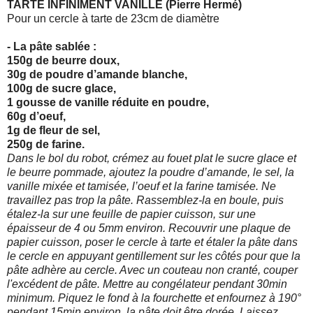
TARTE INFINIMENT VANILLE (Pierre Hermé)
Pour un cercle à tarte de 23cm de diamètre
- La pâte sablée :
150g de beurre doux,
30g de poudre d’amande blanche,
100g de sucre glace,
1 gousse de vanille réduite en poudre,
60g d’oeuf,
1g de fleur de sel,
250g de farine.
Dans le bol du robot, crémez au fouet plat le sucre glace et
le beurre pommade, ajoutez la poudre d’amande, le sel, la
vanille mixée et tamisée, l’oeuf et la farine tamisée. Ne
travaillez pas trop la pâte. Rassemblez-la en boule, puis
étalez-la sur une feuille de papier cuisson, sur une
épaisseur de 4 ou 5mm environ. Recouvrir une plaque de
papier cuisson,
poser le cercle à tarte et étaler la pâte dans
le cercle en appuyant gentillement sur les côtés pour que la
pâte adhère au cercle. Avec un couteau non cranté, couper
l'excédent de
pâte. Mettre au congélateur pendant 30min
minimum. Piquez le fond à la fourchette et enfournez à 190°
pendant 15min environ, la pâte doit être dorée. Laissez