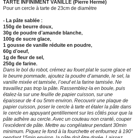
TARTE INFINIMENT VANILLE (Pierre Hermé)
Pour un cercle à tarte de 23cm de diamètre
- La pâte sablée :
150g de beurre doux,
30g de poudre d’amande blanche,
100g de sucre glace,
1 gousse de vanille réduite en poudre,
60g d’oeuf,
1g de fleur de sel,
250g de farine.
Dans le bol du robot, crémez au fouet plat le sucre glace et
le beurre pommade, ajoutez la poudre d’amande, le sel, la
vanille mixée et tamisée, l’oeuf et la farine tamisée. Ne
travaillez pas trop la pâte. Rassemblez-la en boule, puis
étalez-la sur une feuille de papier cuisson, sur une
épaisseur de 4 ou 5mm environ. Recouvrir une plaque de
papier cuisson,
poser le cercle à tarte et étaler la pâte dans
le cercle en appuyant gentillement sur les côtés pour que la
pâte adhère au cercle. Avec un couteau non cranté, couper
l'excédent de
pâte. Mettre au congélateur pendant 30min
minimum. Piquez le fond à la fourchette et enfournez à 190°
pendant 15min environ, la pâte doit être dorée. Laissez