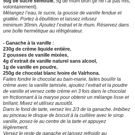
50g de sucre semoule,
5g de rhum brun (je ne l'ai pas mis,
volontairement).
Mélangez l’eau, le sucre, la gousse de vanille fendue et
grattée. Portez à ébullition et laissez infusez
minimum 30min. Ajoutez l’extrait et le rhum. Réservez dans
une boîte hermétique au réfrigérateur.
- Ganache à la vanille :
230g de crème liquide entière,
2 gousses de vanille mixées,
4g d’extrait de vanille naturel sans alcool,
1g de vanille en poudre,
250g de chocolat blanc Ivoire de Valrhona.
Faites fondre le chocolat au bain-marie, faites bouillir la
crème avec la vanille tamisée, ajoutez l’extrait et la poudre
de vanille et versez cette crème en 3 fois dans le chocolat
en frictionnant à la maryse pour obtenir un mélange lisse et
brillant. Mixez et utilisez aussitôt.
Dans le fond de tarte, versez les 2/3 de la ganache. Imbibez
au pinceau le disque de biscuit à la cuillère avec le sirop
vanille, posez-le au centre de la tarte et appuyez
légèrement.
Versez le reste de ganache et laissez refroidir au