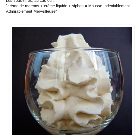
Les sous-titres, au cas où :
"crème de marrons + crème liquide + siphon = Mousse Indéniablement
Admirablement Merveilleuse"