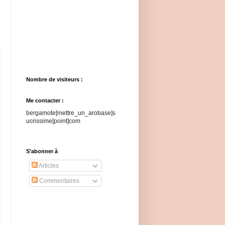
Nombre de visiteurs :
Me contacter :
bergamote[mettre_un_arobase]s
ucrissime[point]com
S’abonner à
Articles
Commentaires