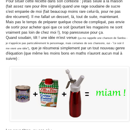
Pour situer cette recette dans son contexte : j'étais seule à la maison
(fait assez rare pour être signalé) quand une rage soudaine de sucre
s'est emparée de moi (fait beaucoup moins rare celui-là, pour ne pas
dire récurrent). Il me
fallait
un dessert, là, tout de suite, maintenant.
Mais pas le temps de préparer quelque chose de compliqué, pas envie
de sortir pour acheter quoi que ce soit (pourtant les magasins ne sont
vraiment pas loin de chez moi !), trop paresseuse pour ça.
Quand soudain, tilt ! une idée m'est venue
(ça me rappelle une chanson de Sardou -
je n'apprécie pas particulièrement le personnage, mais certaines de ses chansons, oui - "ce soir il
, que je résumerai simplement par un tout nouveau genre
me vient une idée")
d'équation (que même les moins bons en maths n'auront aucun mal à
suivre) :