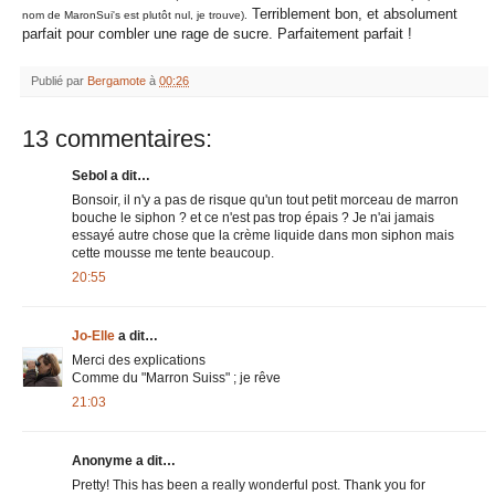
Terriblement bon, et absolument
nom de MaronSui's est plutôt nul, je trouve).
parfait pour combler une rage de sucre. Parfaitement parfait !
Publié par
Bergamote
à
00:26
13 commentaires:
Sebol a dit…
Bonsoir, il n'y a pas de risque qu'un tout petit morceau de marron
bouche le siphon ? et ce n'est pas trop épais ? Je n'ai jamais
essayé autre chose que la crème liquide dans mon siphon mais
cette mousse me tente beaucoup.
20:55
Jo-Elle
a dit…
Merci des explications
Comme du "Marron Suiss" ; je rêve
21:03
Anonyme a dit…
Pretty! This has been a really wonderful post. Thank you for