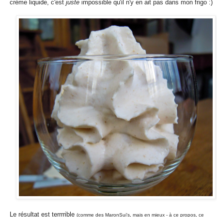
crème liquide, c'est
juste
impossible qu'il n'y en ait pas dans mon frigo :)
Le résultat est terrrrible
(comme des MaronSui's, mais en mieux - à ce propos, ce