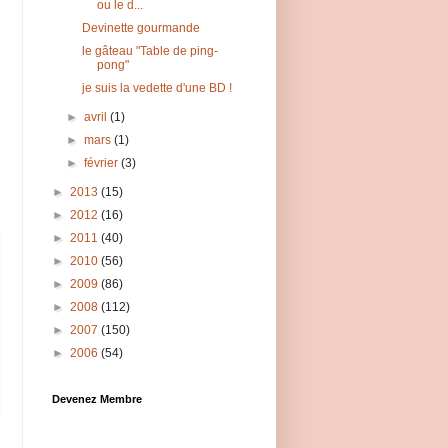
ou le d...
Devinette gourmande
le gâteau "Table de ping-
pong"
je suis la vedette d'une BD !
►
avril
(1)
►
mars
(1)
►
février
(3)
►
2013
(15)
►
2012
(16)
►
2011
(40)
►
2010
(56)
►
2009
(86)
►
2008
(112)
►
2007
(150)
►
2006
(54)
Devenez Membre