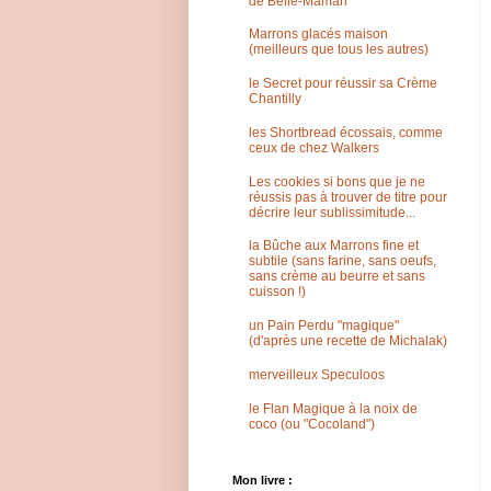
de Belle-Maman
Marrons glacés maison
(meilleurs que tous les autres)
le Secret pour réussir sa Crème
Chantilly
les Shortbread écossais, comme
ceux de chez Walkers
Les cookies si bons que je ne
réussis pas à trouver de titre pour
décrire leur sublissimitude...
la Bûche aux Marrons fine et
subtile (sans farine, sans oeufs,
sans crème au beurre et sans
cuisson !)
un Pain Perdu "magique"
(d'après une recette de Michalak)
merveilleux Speculoos
le Flan Magique à la noix de
coco (ou "Cocoland")
Mon livre :