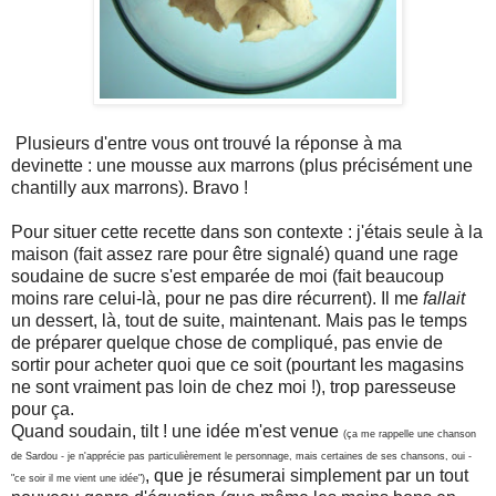
Plusieurs d'entre vous ont trouvé la réponse à ma
devinette : une mousse aux marrons (plus précisément une
chantilly aux marrons). Bravo !
Pour situer cette recette dans son contexte : j'étais seule à la
maison (fait assez rare pour être signalé) quand une rage
soudaine de sucre s'est emparée de moi (fait beaucoup
moins rare celui-là, pour ne pas dire récurrent). Il me
fallait
un dessert, là, tout de suite, maintenant. Mais pas le temps
de préparer quelque chose de compliqué, pas envie de
sortir pour acheter quoi que ce soit (pourtant les magasins
ne sont vraiment pas loin de chez moi !), trop paresseuse
pour ça.
Quand soudain, tilt ! une idée m'est venue
(ça me rappelle une chanson
de Sardou - je n'apprécie pas particulièrement le personnage, mais certaines de ses chansons, oui -
, que je résumerai simplement par un tout
"ce soir il me vient une idée")