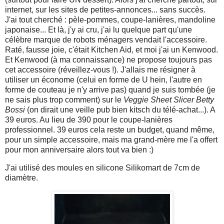
internet, sur les sites de petites-annonces... sans succès.
J'ai tout cherché : pèle-pommes, coupe-lanières, mandoline
japonaise... Et là, j'y ai cru, j'ai lu quelque part qu'une
célèbre marque de robots ménagers vendait l'accessoire.
Raté, fausse joie, c'était Kitchen Aid, et moi j'ai un Kenwood.
Et Kenwood (à ma connaissance) ne propose toujours pas
cet accessoire (réveillez-vous !). J'allais me résigner à
utiliser un économe (celui en forme de U hein, l'autre en
forme de couteau je n'y arrive pas) quand je suis tombée (je
ne sais plus trop comment) sur le
Veggie Sheet Slicer Betty
Bossi
(on dirait une veille pub bien kitsch du télé-achat...). A
39 euros. Au lieu de 390 pour le coupe-lanières
professionnel. 39 euros cela reste un budget, quand même,
pour un simple accessoire, mais ma grand-mère me l'a offert
pour mon anniversaire alors tout va bien :)
J'ai utilisé des moules en silicone Silikomart de 7cm de
diamètre.