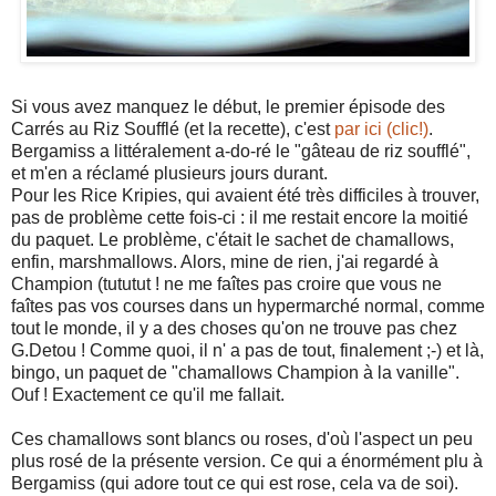
Si vous avez manquez le début, le premier épisode des
Carrés au Riz Soufflé (et la recette), c'est
par ici (clic!)
.
Bergamiss a littéralement a-do-ré le "gâteau de riz soufflé",
et m'en a réclamé plusieurs jours durant.
Pour les Rice Kripies, qui avaient été très difficiles à trouver,
pas de problème cette fois-ci : il me restait encore la moitié
du paquet. Le problème, c'était le sachet de chamallows,
enfin, marshmallows. Alors, mine de rien, j'ai regardé à
Champion (tututut ! ne me faîtes pas croire que vous ne
faîtes pas vos courses dans un hypermarché normal, comme
tout le monde, il y a des choses qu'on ne trouve pas chez
G.Detou ! Comme quoi, il n' a pas de tout, finalement ;-) et là,
bingo, un paquet de "chamallows Champion à la vanille".
Ouf ! Exactement ce qu'il me fallait.
Ces chamallows sont blancs ou roses, d'où l'aspect un peu
plus rosé de la présente version. Ce qui a énormément plu à
Bergamiss (qui adore tout ce qui est rose, cela va de soi).