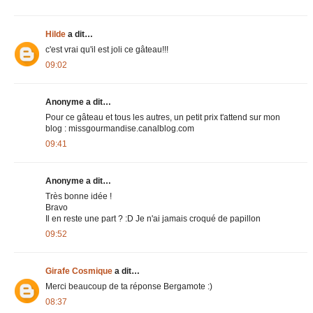
Hilde
a dit…
c'est vrai qu'il est joli ce gâteau!!!
09:02
Anonyme a dit…
Pour ce gâteau et tous les autres, un petit prix t'attend sur mon
blog : missgourmandise.canalblog.com
09:41
Anonyme a dit…
Très bonne idée !
Bravo
Il en reste une part ? :D Je n'ai jamais croqué de papillon
09:52
Girafe Cosmique
a dit…
Merci beaucoup de ta réponse Bergamote :)
08:37