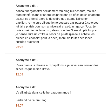
Anonyme a dit…
bonsoir bergamotte! décidément ton blog m'enchante, ma fille
aura bientôt 9 ans et adore les papillons (la déco de sa chambre
est sur ce thème) alors je dois dire que quand j'ai vu ton
papillon, je me suis dit que je ne pouvais pas passer à coté pour
lui faire plaisir pour son anniversaire. as-tu un garçon?, car je
dois aussi bientôt faire un gateau pour les 3 ans du p'tit loup et
je pense faire un coffre à trésor de pirate (j'ai déjà acheté les
pièces en chocolat pour la déco) merci de toutes ces idées
sucrées ouessant
23:23
Anonyme a dit…
J'irais bien à la chasse aux papillons si je savais en trouver des
si beaux que le tien Bravo!
12:09
Anonyme a dit…
y'a d'l'artiste dans cette bergagourmande !
Bertrand de l'autre Blog...
14:07