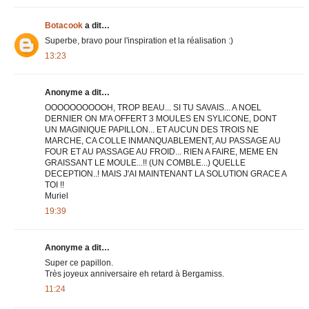
Botacook
a dit…
Superbe, bravo pour l'inspiration et la réalisation :)
13:23
Anonyme a dit…
OOOOOOOOOOH, TROP BEAU... SI TU SAVAIS... A NOEL
DERNIER ON M'A OFFERT 3 MOULES EN SYLICONE, DONT
UN MAGINIQUE PAPILLON... ET AUCUN DES TROIS NE
MARCHE, CA COLLE INMANQUABLEMENT, AU PASSAGE AU
FOUR ET AU PASSAGE AU FROID... RIEN A FAIRE, MEME EN
GRAISSANT LE MOULE...!! (UN COMBLE...) QUELLE
DECEPTION..! MAIS J'AI MAINTENANT LA SOLUTION GRACE A
TOI !!
Muriel
19:39
Anonyme a dit…
Super ce papillon.
Très joyeux anniversaire eh retard à Bergamiss.
11:24