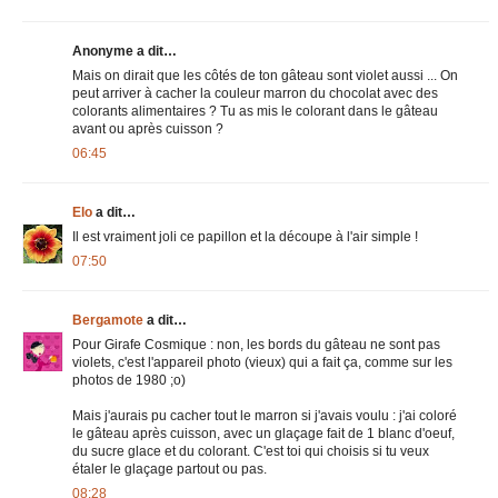
Anonyme a dit…
Mais on dirait que les côtés de ton gâteau sont violet aussi ... On
peut arriver à cacher la couleur marron du chocolat avec des
colorants alimentaires ? Tu as mis le colorant dans le gâteau
avant ou après cuisson ?
06:45
Elo
a dit…
Il est vraiment joli ce papillon et la découpe à l'air simple !
07:50
Bergamote
a dit…
Pour Girafe Cosmique : non, les bords du gâteau ne sont pas
violets, c'est l'appareil photo (vieux) qui a fait ça, comme sur les
photos de 1980 ;o)
Mais j'aurais pu cacher tout le marron si j'avais voulu : j'ai coloré
le gâteau après cuisson, avec un glaçage fait de 1 blanc d'oeuf,
du sucre glace et du colorant. C'est toi qui choisis si tu veux
étaler le glaçage partout ou pas.
08:28