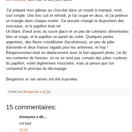
J'ai préparé mon gâteau au chocolat dans un moule à manqué, rond,
tout simple. Une fois cuit et refroidi, je l'ai coupé en deux, et j'ai prélevé
un triangle dans chaque moitié. J'ai ensuite changé la disposition des
morceaux, et le papillon était né.
Un blanc d'oeuf avec du sucre glace et un peu de colorants alimentaires
bleu et rouge, et le papillon se parait de violet. Quelques perles
argentées, des fleurs cristallisées (facultatives), un peu de pâte
d'amande et deux fraises tagada pour les antennes, et hop !
Bergamonsieur était en déplacement avec le bon appareil photo, j'ai dû
me contenter de l'ancien, on ne se rend pas compte des jolies couleurs
du papillon, violet légèrement moucheté, mais je pense que l'on
comprend le principe du découpage.
Bergamiss et ses amies ont été é-pa-tées.
Publié par
Bergamote
à
22:28
15 commentaires:
Anonyme a dit…
not bad.
23:41