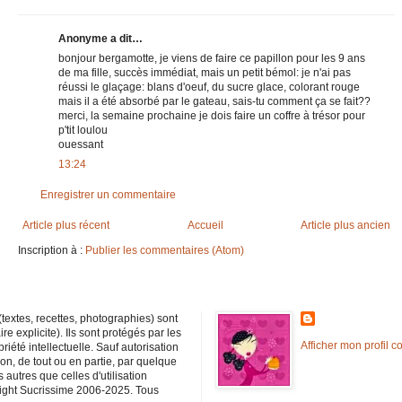
Anonyme a dit…
bonjour bergamotte, je viens de faire ce papillon pour les 9 ans
de ma fille, succès immédiat, mais un petit bémol: je n'ai pas
réussi le glaçage: blans d'oeuf, du sucre glace, colorant rouge
mais il a été absorbé par le gateau, sais-tu comment ça se fait??
merci, la semaine prochaine je dois faire un coffre à trésor pour
p'tit loulou
ouessant
13:24
Enregistrer un commentaire
Article plus récent
Accueil
Article plus ancien
Inscription à :
Publier les commentaires (Atom)
textes, recettes, photographies) sont
e explicite). Ils sont protégés par les
Afficher mon profil c
priété intellectuelle. Sauf autorisation
ion, de tout ou en partie, par quelque
autres que celles d'utilisation
yright Sucrissime 2006-2025. Tous