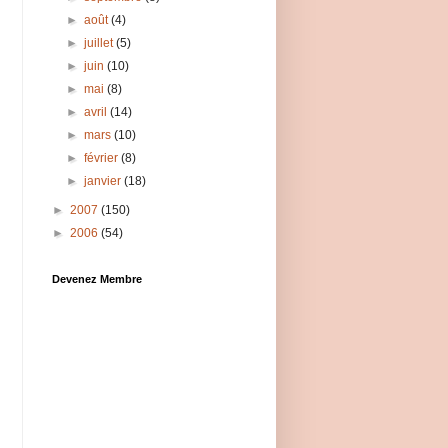
►
août
(4)
►
juillet
(5)
►
juin
(10)
►
mai
(8)
►
avril
(14)
►
mars
(10)
►
février
(8)
►
janvier
(18)
►
2007
(150)
►
2006
(54)
Devenez Membre