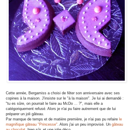
Cette année, Bergamiss a choisi de fêter son anniversaire avec ses
copines à la maison. J'insiste sur le "à la maison". Je lui ai demandé :
"tu es sûre, on pourrait le faire au McDo ... ?", mais elle a
catégoriquement refusé. Alors je n'ai pu faire autrement que de lui
préparer un joli gâteau.
Par manque de temps et de matière première, je n'ai pas pu refaire
le
magnifique gâteau "Princesse"
. Alors j'ai un peu improvisé. Un
gâteau
au chocolat
, bien sûr, et une jolie déco.