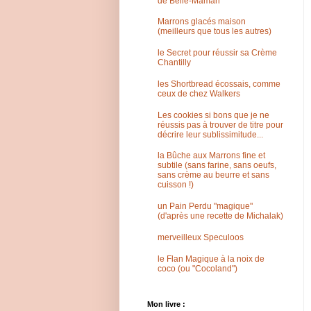
de Belle-Maman
Marrons glacés maison
(meilleurs que tous les autres)
le Secret pour réussir sa Crème
Chantilly
les Shortbread écossais, comme
ceux de chez Walkers
Les cookies si bons que je ne
réussis pas à trouver de titre pour
décrire leur sublissimitude...
la Bûche aux Marrons fine et
subtile (sans farine, sans oeufs,
sans crème au beurre et sans
cuisson !)
un Pain Perdu "magique"
(d'après une recette de Michalak)
merveilleux Speculoos
le Flan Magique à la noix de
coco (ou "Cocoland")
Mon livre :