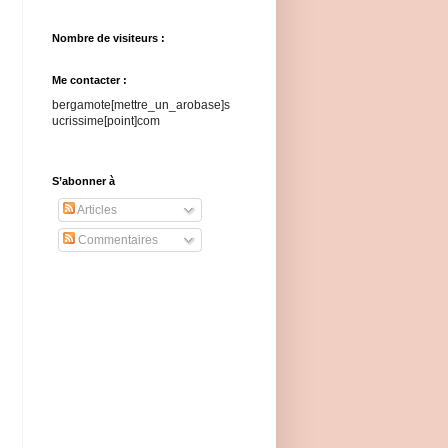
Nombre de visiteurs :
Me contacter :
bergamote[mettre_un_arobase]s
ucrissime[point]com
S’abonner à
Articles
Commentaires