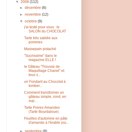
▼
2008
(112)
►
décembre
(6)
►
novembre
(12)
▼
octobre
(9)
j'ai testé pour vous : le
SALON du CHOCOLAT
Tarte très sablée aux
pommes
Massepain pistaché
"Sucrissime" dans le
magazine ELLE !
le Gâteau "Trousse de
Maquillage Chanel" et
tous s...
un Fondant au Chocolat à
tomber...
Comment transformer un
gâteau simple, rond, en
sup...
Tarte Poires-Amandes
(Tarte Bourdaloue)
Feuilles d'automne en pâte
d'amande à l'érable (ou...
►
septembre
(8)