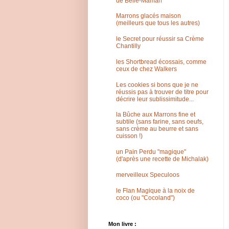
de Belle-Maman
Marrons glacés maison
(meilleurs que tous les autres)
le Secret pour réussir sa Crème
Chantilly
les Shortbread écossais, comme
ceux de chez Walkers
Les cookies si bons que je ne
réussis pas à trouver de titre pour
décrire leur sublissimitude...
la Bûche aux Marrons fine et
subtile (sans farine, sans oeufs,
sans crème au beurre et sans
cuisson !)
un Pain Perdu "magique"
(d'après une recette de Michalak)
merveilleux Speculoos
le Flan Magique à la noix de
coco (ou "Cocoland")
Mon livre :