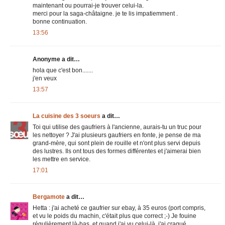
maintenant ou pourrai-je trouver celui-la.
merci pour la saga-châtaigne. je te lis impatiemment .
bonne continuation.
13:56
Anonyme a dit…
hola que c'est bon.......
j'en veux
13:57
La cuisine des 3 soeurs
a dit…
Toi qui utilise des gaufriers à l'ancienne, aurais-tu un truc pour
les nettoyer ? J'ai plusieurs gaufriers en fonte, je pense de ma
grand-mère, qui sont plein de rouille et n'ont plus servi depuis
des lustres. Ils ont tous des formes différentes et j'aimerai bien
les mettre en service.
17:01
Bergamote
a dit…
Hetta : j'ai acheté ce gaufrier sur ebay, à 35 euros (port compris,
et vu le poids du machin, c'était plus que correct ;-) Je fouine
régulièrement là-bas, et quand j'ai vu celui-là, j'ai craqué.