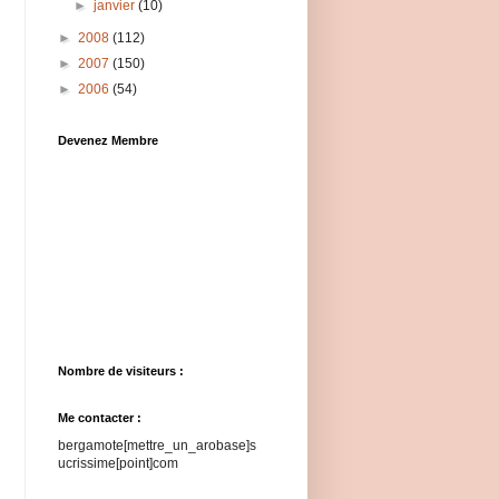
►
janvier
(10)
►
2008
(112)
►
2007
(150)
►
2006
(54)
Devenez Membre
Nombre de visiteurs :
Me contacter :
bergamote[mettre_un_arobase]s
ucrissime[point]com