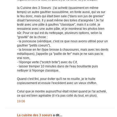
la Cuisine des 3 Soeurs : j'ai acheté (quasiment en même
temps) un autre gaufrier suuuublime, en fonte aussi, qui va sur
le feu donc, mais qui était bien sale ("dans son jus de grenier"
disait l'annonce). Il y avait même des toiles d'araignée ! Je l'ai
testé avec une pâte à gaufres "classique", mais il a collé. je
ressaierai avec une autre pâte, et je montrerai les photos bien
sûr. Pour ce qui est du nettoyage, plusieurs options, selon la
"gravité" de la chose :
- la ponceuse (véridique, c'est ce que nous avons utilisé pour un
gaufrier "petits coeurs"),
- la brosse en fer (type brosse à chaussures, mais avec les dents
métalliques), j'appelle ça "paille de fer" mais je ne sais pas le
vrai nom,
- l'éponge verte ("scotch brite") avec du Cif,
- laisser tremper 10 minutes dans de l'eau bouillante puis
nettoyer à l'éponge classique.
Quand c'est fini, pour éviter qu'il ne re-rouille, je le huile
copieusement et essuie l'excédent avec un vieux chiffon.
Celui que je montre aujourd'hui était nickel quand je l'ai acheté,
ce qui est bien agréable (il n'a pas collé du tout, en plus).
19:06
La cuisine des 3 soeurs
a dit…