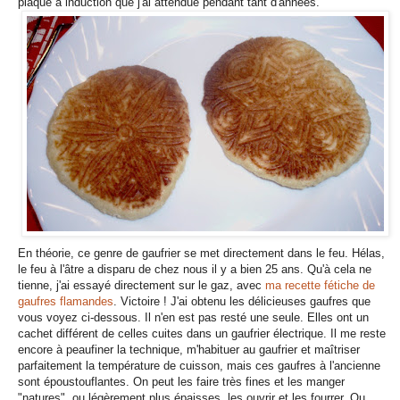
plaque à induction que j'ai attendue pendant tant d'années.
En théorie, ce genre de gaufrier se met directement dans le feu. Hélas,
le feu à l'âtre a disparu de chez nous il y a bien 25 ans. Qu'à cela ne
tienne, j'ai essayé directement sur le gaz, avec
ma recette fétiche de
gaufres flamandes
. Victoire ! J'ai obtenu les délicieuses gaufres que
vous voyez ci-dessous. Il n'en est pas resté une seule. Elles ont un
cachet différent de celles cuites dans un gaufrier électrique. Il me reste
encore à peaufiner la technique, m'habituer au gaufrier et maîtriser
parfaitement la température de cuisson, mais ces gaufres à l'ancienne
sont époustouflantes. On peut les faire très fines et les manger
"natures", ou légèrement plus épaisses, les ouvrir et les fourrer. Ou