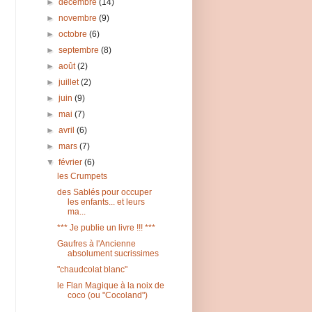
►
décembre
(14)
►
novembre
(9)
►
octobre
(6)
►
septembre
(8)
►
août
(2)
►
juillet
(2)
►
juin
(9)
►
mai
(7)
►
avril
(6)
►
mars
(7)
▼
février
(6)
les Crumpets
des Sablés pour occuper
les enfants... et leurs
ma...
*** Je publie un livre !!! ***
Gaufres à l'Ancienne
absolument sucrissimes
"chaudcolat blanc"
le Flan Magique à la noix de
coco (ou "Cocoland")