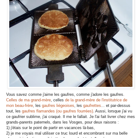
Vous savez comme j'aime les gaufres, comme j'adore les gaufres.
Celles de ma grand-mère
, celles
de la grand-mère de l'institutrice de
mon beau-frère
, les
gaufres liégeoises
, les
gaufrettes
... et par-dessus
tout, les
gaufres flamandes (ou gaufres fourrées)
. Aussi, lorsque j'ai vu
ce gaufrier sublime, j'ai craqué. Il me le fallait. Je l'ai fait livrer chez mes
grands-parents paternels, dans les Vosges, pour deux raisons :
1) j'étais sur le point de partir en vacances là-bas,
2) je me voyais mal utiliser ce truc lourd et encombrant sur ma belle