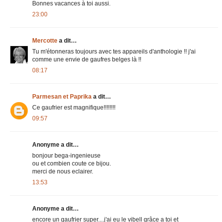
Bonnes vacances à toi aussi.
23:00
Mercotte
a dit…
Tu m'étonneras toujours avec tes appareils d'anthologie !! j'ai
comme une envie de gaufres belges là !!
08:17
Parmesan et Paprika
a dit…
Ce gaufrier est magnifique!!!!!!!!
09:57
Anonyme a dit…
bonjour bega-ingenieuse
ou et combien coute ce bijou.
merci de nous eclairer.
13:53
Anonyme a dit…
encore un gaufrier super....j'ai eu le vibell grâce a toi et