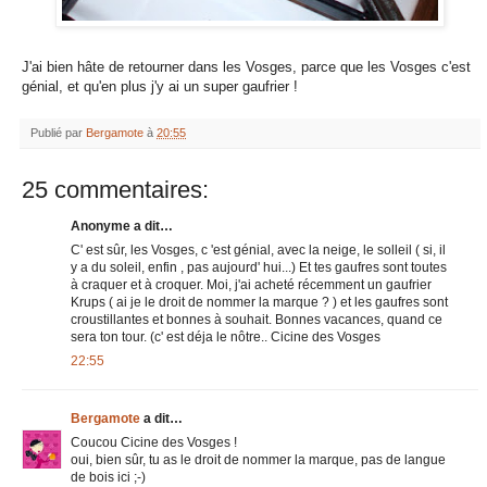
J'ai bien hâte de retourner dans les Vosges, parce que les Vosges c'est
génial, et qu'en plus j'y ai un super gaufrier !
Publié par
Bergamote
à
20:55
25 commentaires:
Anonyme a dit…
C' est sûr, les Vosges, c 'est génial, avec la neige, le solleil ( si, il
y a du soleil, enfin , pas aujourd' hui...) Et tes gaufres sont toutes
à craquer et à croquer. Moi, j'ai acheté récemment un gaufrier
Krups ( ai je le droit de nommer la marque ? ) et les gaufres sont
croustillantes et bonnes à souhait. Bonnes vacances, quand ce
sera ton tour. (c' est déja le nôtre.. Cicine des Vosges
22:55
Bergamote
a dit…
Coucou Cicine des Vosges !
oui, bien sûr, tu as le droit de nommer la marque, pas de langue
de bois ici ;-)