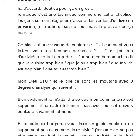
ha d'accord....tout ça pour ça en gros...
remarque c'est une technique comme une autre....fideliser
les gens sur son blog pour s'assurer les ventes d'un livre en
prevision, je n'adhere pas du tout mais la preuve que ça
marche !
Ce blog est une vasque de ventardise ! " et comment vous
faitent vous les femmes normales ? "..." et j'ai trop
d'activitées ho la la trop dur "..." mon mec bergamachin dit
que je cuisine trop bien ! que je suis trop bien ! que ma vie
est trop bien ! que tout est trop bien "...
Mon Dieu STOP et le pire ce sont les moutons avec 0
degres d'analyse qui suivent...
Bien evidement je m'attend à ce que mon commentaire soit
supprimer, il ne cadre tellement pas avec tout cet univers
edulcoré savament fabriqué...
Et si toutefois bergatruc veux faire un geste noble en ne
supprimant pas ce commentaire style " j'assume de ne pas
etre aimé par tout le monde, chaque individu à le droit