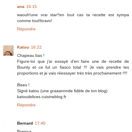
ana
16:15
waouh!une vrai star!!en tout cas ta recette est sympa
comme tout!bravo!
Répondre
Katou
16:22
Chapeau bas !
Figure-toi que j'ai essayé d'en faire une de recette de
Bounty et ce fut un fiasco total !!! Je vais prendre tes
proportions et je vais réessayer très très prochainement !!!!
Bises !
Signé katou (une graaannnde fidèle de ton blog)
katoudelices.cuisineblog.fr
Répondre
Bernard
17:40
Bonjour,