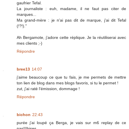
gaufrier Tefal.
La journaliste : euh, madame, il ne faut pas citer de
marques...
Ma grand-mère : je n'ai pas dit de marque, j'ai dit Tefal
(!?!)."
Ah Bergamote, j'adore cette réplique. Je la réutiliserai avec
mes clients ;-)
Répondre
bree13
14:07
j'aime beaucoup ce que tu fais, je me permets de mettre
ton lien de blog dans mes blogs favoris, si tu le permet !
zut, j'ai raté l'émission, dommage !
Répondre
bichon
22:43
purée j'ai loupé ça Berga, je vais sur m6 replay de ce
pas!!!bises