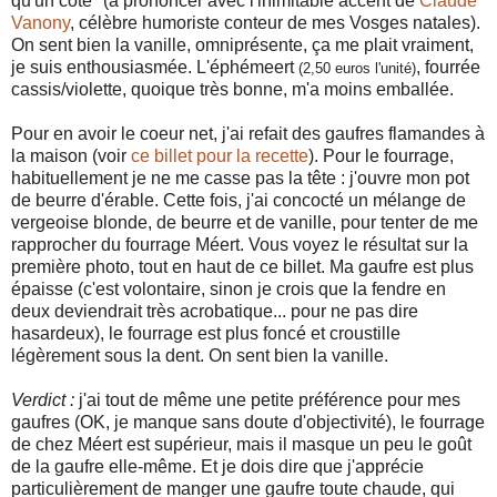
qu'un côté" (à prononcer avec l'inimitable accent de
Claude
Vanony
, célèbre humoriste conteur de mes Vosges natales).
On sent bien la vanille, omniprésente, ça me plait vraiment,
je suis enthousiasmée. L'éphémeert
, fourrée
(2,50 euros l'unité)
cassis/violette, quoique très bonne, m'a moins emballée.
Pour en avoir le coeur net, j'ai refait des gaufres flamandes à
la maison (voir
ce billet pour la recette
). Pour le fourrage,
habituellement je ne me casse pas la tête : j'ouvre mon pot
de beurre d'érable. Cette fois, j'ai concocté un mélange de
vergeoise blonde, de beurre et de vanille, pour tenter de me
rapprocher du fourrage Méert. Vous voyez le résultat sur la
première photo, tout en haut de ce billet. Ma gaufre est plus
épaisse (c'est volontaire, sinon je crois que la fendre en
deux deviendrait très acrobatique... pour ne pas dire
hasardeux), le fourrage est plus foncé et croustille
légèrement sous la dent. On sent bien la vanille.
Verdict :
j'ai tout de même une petite préférence pour mes
gaufres (OK, je manque sans doute d'objectivité), le fourrage
de chez Méert est supérieur, mais il masque un peu le goût
de la gaufre elle-même. Et je dois dire que j'apprécie
particulièrement de manger une gaufre toute chaude, qui