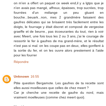
on m'en a offert un paquet ce week end,il y a lgtps que je
n'en avais pas mangé, affreux, épaisses, trop sucrées, trop
fourrées d'un mélange un peu gluant en
bouche...beuark...non, mes 2 grandmère faisaient des
gaufres délicates qui se brisaient très facilement entre les
doigts, le fourrage y était discret et composé de vergeoise
graeffe et de beurre., pas écoeurantes du tout, rien à voir
avec Meert, une fois tous les 2 ou 3 ans, j'ai le courage de
ressortir le fer à gaufres de ma grand-mère, et le résultat
n'est pas si mal. on les coupe pas en deux, elles gonflent à
la sortie du fer, et on les ouvre alors prestement à l'aide
pour les fourrer
Répondre
Unknown
16:55
Ptite question Bergamote. Les gaufres de ta recette sont
elles aussi moelleuses que celles de chez meert ?
Car je cherche une recette de gaufre du nord, mais
vraiment moelleuses (comme chez meert quoi).