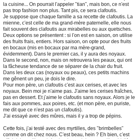
la cuisine... On pourrait l'appeler "tian", mais bon, ce n'est
pas trop fashion non plus. Tant pis, ce sera clafoutis.
Je suppose que chaque famille a sa recette de clafoutis. La
mienne, c'est celle de ma grand-mère paternelle, elle nous
fait souvent des clafoutis aux mirabelles ou aux quetsches.
Deux options se présentent : si l'on est en saison, on utilise
des fruits frais, entiers. Hors saison, on opte pour des fruits
en bocaux (mis en bocaux par ma mère-grand,
évidemment). Dans le premier cas, il y aura des noyaux.
Dans le second, non, mais on retrouvera les peaux, qui ont
la fâcheuse tendance de se séparer de la chair du fruit.
Dans les deux cas (noyaux ou peaux), ces petits machins
me gênent un peu, je dois le dire.
Pour mon père, un clafoutis c'est aux cerises, et avec les
noyaux. Bein moi je n'aime pas. J'aime les cerises fraîches,
pas en dessert. Et j'aime le clafoutis sans noyaux. Alors je le
fais aux pommes, aux poires, etc. (et mon père, en puriste,
me dit que ce n'est pas un clafoutis).
J'ai essayé avec des mûres, mais il y a trop de pépins.
Cette fois, j'ai testé avec des myrtilles, des "brimbelles"
comme on dit chez nous. C'est beau, hein ? Eh bien, c'est