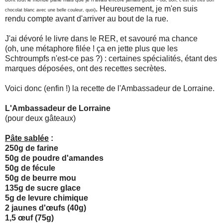
. Heureusement, je m'en suis
)
chocolat blanc avec une belle couleur, quoi
rendu compte avant d'arriver au bout de la rue.
J'ai dévoré le livre dans le RER, et savouré ma chance
(oh, une métaphore filée ! ça en jette plus que les
Schtroumpfs n'est-ce pas ?) : certaines spécialités, étant des
marques déposées, ont des recettes secrètes.
Voici donc (enfin !) la recette de l'Ambassadeur de Lorraine.
L'Ambassadeur de Lorraine
(pour deux gâteaux)
Pâte sablée
:
250g de farine
50g de poudre d'amandes
50g de fécule
50g de beurre mou
135g de sucre glace
5g de levure chimique
2 jaunes d'œufs (40g)
1,5 œuf (75g)