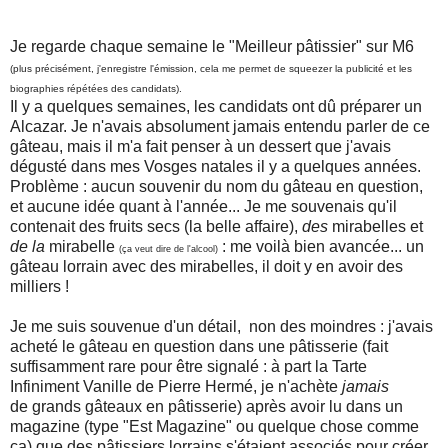
Je regarde chaque semaine le "Meilleur pâtissier" sur M6
(plus précisément, j'enregistre l'émission, cela me permet de squeezer la publicité et les
biographies répétées des candidats).
Il y a quelques semaines, les candidats ont dû préparer un
Alcazar. Je n'avais absolument jamais entendu parler de ce
gâteau, mais il m'a fait penser à un dessert que j'avais
dégusté dans mes Vosges natales il y a quelques années.
Problème : aucun souvenir du nom du gâteau en question,
et aucune idée quant à l'année... Je me souvenais qu'il
contenait des fruits secs (la belle affaire),
des
mirabelles et
de la
mirabelle
: me voilà bien avancée... un
(ça veut dire de l'alcool)
gâteau lorrain avec des mirabelles, il doit y en avoir des
milliers !
Je me suis souvenue d'un détail, non des moindres : j'avais
acheté le gâteau en question dans une pâtisserie (fait
suffisamment rare pour être signalé : à part la Tarte
Infiniment Vanille de Pierre Hermé, je n'achète
jamais
de grands gâteaux en pâtisserie) après avoir lu dans un
magazine (type "Est Magazine" ou quelque chose comme
ça) que des pâtissiers lorrains s'étaient associés pour créer