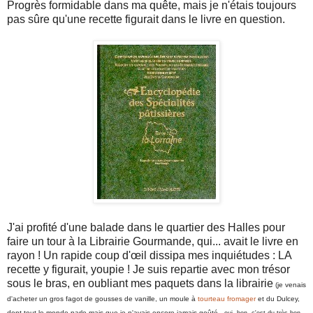
Progrès formidable dans ma quête, mais je n'étais toujours
pas sûre qu'une recette figurait dans le livre en question.
J'ai profité d'une balade dans le quartier des Halles pour
faire un tour à la Librairie Gourmande, qui... avait le livre en
rayon ! Un rapide coup d'œil dissipa mes inquiétudes : LA
recette y figurait, youpie ! Je suis repartie avec mon trésor
sous le bras, en oubliant mes paquets dans la librairie
(je venais
d'acheter un gros fagot de gousses de vanille, un moule à
tourteau fromager
et du Dulcey,
dont tout le monde parle mais que je n'avais encore jamais goûté
- oui, bon, c'est du très bon