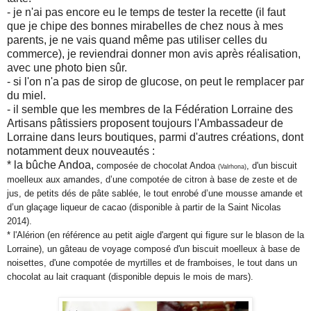
- je n'ai pas encore eu le temps de tester la recette (il faut
que je chipe des bonnes mirabelles de chez nous à mes
parents, je ne vais quand même pas utiliser celles du
commerce), je reviendrai donner mon avis après réalisation,
avec une photo bien sûr.
- si l'on n'a pas de sirop de glucose, on peut le remplacer par
du miel.
- il semble que les membres de la Fédération Lorraine des
Artisans pâtissiers proposent toujours l'Ambassadeur de
Lorraine dans leurs boutiques, parmi d'autres créations, dont
notamment deux nouveautés :
* la bûche Andoa,
composée
de chocolat Andoa
, d'u
n biscuit
(Valrhona)
moelleux aux
amandes, d
’
une compotée de citron à base de zeste et de
jus, de petits dés de pâte sablée, le tout
enrobé d
’
une mousse amande et
d
’
un glaçage liqueur de cacao (disponible à partir de la Saint Nicolas
2014).
* l'Alérion (en référence au petit aigle d'argent qui figure sur le blason de la
Lorraine), un gâteau de voyage composé d'un biscuit moelleux à base de
noisettes, d'une compotée de myrtilles et de framboises, le tout dans un
chocolat au lait craquant (disponible depuis le mois de mars).