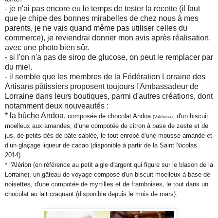
- je n'ai pas encore eu le temps de tester la recette (il faut
que je chipe des bonnes mirabelles de chez nous à mes
parents, je ne vais quand même pas utiliser celles du
commerce), je reviendrai donner mon avis après réalisation,
avec une photo bien sûr.
- si l'on n'a pas de sirop de glucose, on peut le remplacer par
du miel.
- il semble que les membres de la Fédération Lorraine des
Artisans pâtissiers proposent toujours l'Ambassadeur de
Lorraine dans leurs boutiques, parmi d'autres créations, dont
notamment deux nouveautés :
* la bûche Andoa,
composée
de chocolat Andoa
, d'u
n biscuit
(Valrhona)
moelleux aux
amandes, d
’
une compotée de citron à base de zeste et de
jus, de petits dés de pâte sablée, le tout
enrobé d
’
une mousse amande et
d
’
un glaçage liqueur de cacao (disponible à partir de la Saint Nicolas
2014).
* l'Alérion (en référence au petit aigle d'argent qui figure sur le blason de la
Lorraine), un gâteau de voyage composé d'un biscuit moelleux à base de
noisettes, d'une compotée de myrtilles et de framboises, le tout dans un
chocolat au lait craquant (disponible depuis le mois de mars).