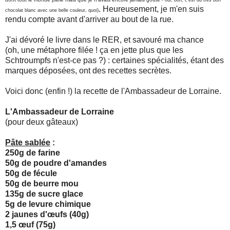
. Heureusement, je m'en suis
)
chocolat blanc avec une belle couleur, quoi
rendu compte avant d'arriver au bout de la rue.
J'ai dévoré le livre dans le RER, et savouré ma chance
(oh, une métaphore filée ! ça en jette plus que les
Schtroumpfs n'est-ce pas ?) : certaines spécialités, étant des
marques déposées, ont des recettes secrètes.
Voici donc (enfin !) la recette de l'Ambassadeur de Lorraine.
L'Ambassadeur de Lorraine
(pour deux gâteaux)
Pâte sablée
:
250g de farine
50g de poudre d'amandes
50g de fécule
50g de beurre mou
135g de sucre glace
5g de levure chimique
2 jaunes d'œufs (40g)
1,5 œuf (75g)