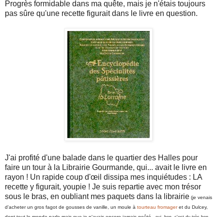
Progrès formidable dans ma quête, mais je n'étais toujours
pas sûre qu'une recette figurait dans le livre en question.
J'ai profité d'une balade dans le quartier des Halles pour
faire un tour à la Librairie Gourmande, qui... avait le livre en
rayon ! Un rapide coup d'œil dissipa mes inquiétudes : LA
recette y figurait, youpie ! Je suis repartie avec mon trésor
sous le bras, en oubliant mes paquets dans la librairie
(je venais
d'acheter un gros fagot de gousses de vanille, un moule à
tourteau fromager
et du Dulcey,
dont tout le monde parle mais que je n'avais encore jamais goûté
- oui, bon, c'est du très bon