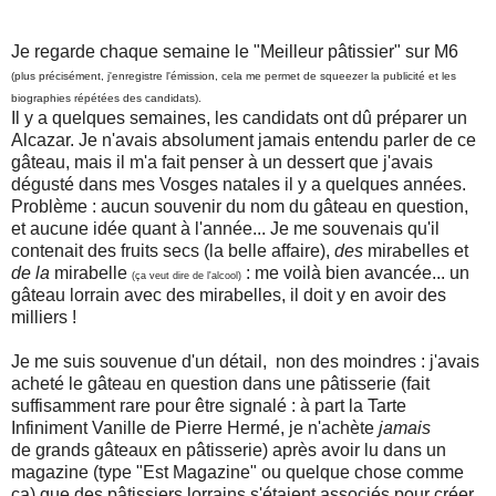
Je regarde chaque semaine le "Meilleur pâtissier" sur M6
(plus précisément, j'enregistre l'émission, cela me permet de squeezer la publicité et les
biographies répétées des candidats).
Il y a quelques semaines, les candidats ont dû préparer un
Alcazar. Je n'avais absolument jamais entendu parler de ce
gâteau, mais il m'a fait penser à un dessert que j'avais
dégusté dans mes Vosges natales il y a quelques années.
Problème : aucun souvenir du nom du gâteau en question,
et aucune idée quant à l'année... Je me souvenais qu'il
contenait des fruits secs (la belle affaire),
des
mirabelles et
de la
mirabelle
: me voilà bien avancée... un
(ça veut dire de l'alcool)
gâteau lorrain avec des mirabelles, il doit y en avoir des
milliers !
Je me suis souvenue d'un détail, non des moindres : j'avais
acheté le gâteau en question dans une pâtisserie (fait
suffisamment rare pour être signalé : à part la Tarte
Infiniment Vanille de Pierre Hermé, je n'achète
jamais
de grands gâteaux en pâtisserie) après avoir lu dans un
magazine (type "Est Magazine" ou quelque chose comme
ça) que des pâtissiers lorrains s'étaient associés pour créer