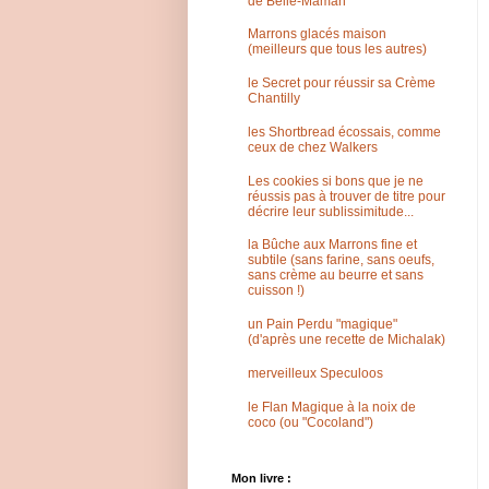
de Belle-Maman
Marrons glacés maison
(meilleurs que tous les autres)
le Secret pour réussir sa Crème
Chantilly
les Shortbread écossais, comme
ceux de chez Walkers
Les cookies si bons que je ne
réussis pas à trouver de titre pour
décrire leur sublissimitude...
la Bûche aux Marrons fine et
subtile (sans farine, sans oeufs,
sans crème au beurre et sans
cuisson !)
un Pain Perdu "magique"
(d'après une recette de Michalak)
merveilleux Speculoos
le Flan Magique à la noix de
coco (ou "Cocoland")
Mon livre :