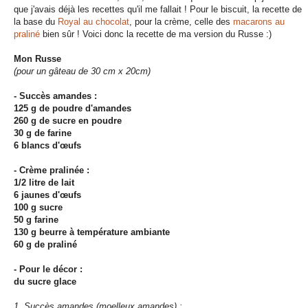
que j'avais déjà les recettes qu'il me fallait ! Pour le biscuit, la recette de
la base du
Royal au chocolat
, pour la crème, celle des
macarons au
praliné
bien sûr ! Voici donc la recette de ma version du Russe :)
Mon Russe
(pour un gâteau de 30 cm x 20cm)
- Succès amandes :
125 g de poudre d'amandes
260 g de sucre en poudre
30 g de farine
6 blancs d'œufs
- Crème pralinée :
1/2 litre de lait
6 jaunes d'œufs
100 g sucre
50 g farine
130 g beurre à température ambiante
60 g de praliné
- Pour le décor :
du sucre glace
1. Succès amandes (moelleux amandes) :