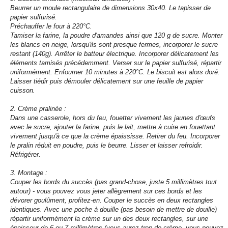
Beurrer un moule rectangulaire de dimensions 30x40. Le tapisser de
papier sulfurisé.
Préchauffer le four à 220°C.
Tamiser la farine, la poudre d'amandes ainsi que 120 g de sucre. Monter
les blancs en neige, lorsqu'ils sont presque fermes, incorporer le sucre
restant (140g). Arrêter le batteur électrique. Incorporer délicatement les
éléments tamisés précédemment. Verser sur le papier sulfurisé, répartir
uniformément. Enfourner 10 minutes à 220°C. Le biscuit est alors doré.
Laisser tiédir puis démouler délicatement sur une feuille de papier
cuisson.
2. Crème pralinée :
Dans une casserole, hors du feu, fouetter vivement les jaunes d'œufs
avec le sucre, ajouter la farine, puis le lait, mettre à cuire en fouettant
vivement jusqu'à ce que la crème épaississe. Retirer du feu. Incorporer
le pralin réduit en poudre, puis le beurre. Lisser et laisser refroidir.
Réfrigérer.
3. Montage :
Couper les bords du succès (pas grand-chose, juste 5 millimètres tout
autour) - vous pouvez vous jeter allègrement sur ces bords et les
dévorer goulûment, profitez-en. Couper le succès en deux rectangles
identiques. Avec une poche à douille (pas besoin de mettre de douille)
répartir uniformément la crème sur un des deux rectangles, sur une
épaisseur de 6 ou 7 millimètres (vous aurez trop de crème, vous pouvez