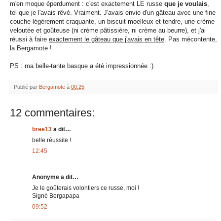
m'en moque éperdument : c'est exactement LE russe
que je voulais
,
tel que je l'avais rêvé. Vraiment. J'avais envie d'un gâteau avec une fine
couche légèrement craquante, un biscuit moelleux et tendre, une crème
veloutée et goûteuse (ni crème pâtissière, ni crème au beurre), et j'ai
réussi à faire
exactement le gâteau que j'avais en tête
. Pas mécontente,
la Bergamote !
PS : ma belle-tante basque a été impressionnée :)
Publié par
Bergamote
à
00:25
12 commentaires:
bree13
a dit…
belle réussite !
12:45
Anonyme a dit…
Je le goûterais volontiers ce russe, moi !
Signé Bergapapa
09:52