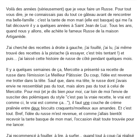
Voilà des années (sérieusement) que je veux faire un Russe. Pour tout
vous dire, je ne connaissais pas du tout ce gâteau avant de rencontrer
ma belle-famille : c'est la tante de mon mari (elle est basque) qui me l'a
fait découvrir il y a quelques années à Saint Jean de Luz. Tous les ans,
quand nous y allons, elle achète le fameux Russe de la maison
Artigarrède.
J'ai cherché des recettes à droite à gauche, j'ai fouillé, j'ai lu, j'ai même
trouvé des recettes à la pistache (à essayer, c'est très tentant !) et
puis... j'ai laissé cette histoire de russe de côté pendant quelques mois.
Il y a quelques semaines de ça, Mercotte a présenté sa recette de
russe dans l'émission Le Meilleur Pâtissier. Du coup, l'idée est revenue
me trotter dans la tête. Sauf que, dans ma tête, le russe dont j'avais
envie ne ressemblait pas du tout, mais alors pas du tout à celui de
Mercotte. Pour moi (et je dis bien
pour moi
, car loin de moi l'envie de
susciter des polémiques du style "c'est pas la vraie recette, le vrai est
comme ci, le vrai est comme ça..."), il faut
une
couche de crème
pralinée entre
deux
biscuits craquants/moelleux aux amandes. Et c'est
tout. Bref, l'idée du russe m'est revenue, et comme j'allais bientôt
recevoir la tante basque de mon mari, l'occasion était toute trouvée pour
me lancer.
J'ai recommencé à fouiller, à lire, à surfer... quand tout à coup j'ai réalisé