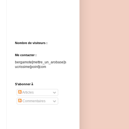
Nombre de visiteurs :
Me contacter :
bergamote[mettre_un_arobase]s
ucrissime[point]com
S’abonner à
Articles
Commentaires