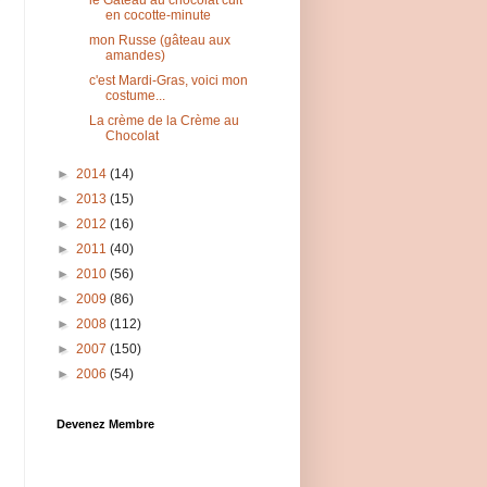
le Gâteau au chocolat cuit
en cocotte-minute
mon Russe (gâteau aux
amandes)
c'est Mardi-Gras, voici mon
costume...
La crème de la Crème au
Chocolat
►
2014
(14)
►
2013
(15)
►
2012
(16)
►
2011
(40)
►
2010
(56)
►
2009
(86)
►
2008
(112)
►
2007
(150)
►
2006
(54)
Devenez Membre