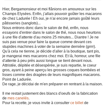
Hier, Bergamonsieur et moi flânions en amoureux sur les
Champs Elysées. Enfin, j'allais pouvoir goûter les macarons
de chez Ladurée ! Eh oui, je n'ai encore jamais goûté leurs
pâtisseries (sanglots)...
Nous entrons donc dans le salon de thé, enfin, nous
essayons
d'entrer dans le salon de thé, nous nous heurtons
à une file d'attente d'au moins 25 minutes... Diantre ! Je ne
suis pas venue pour faire la queue comme devant ces
stupides machines à voter de la semaine dernière (grrrr).
Qu'à cela ne tienne, je décide d'aller à la boutique, tant pis,
je mangerai mes macarons chez moi. Et là, horreur, une file
d'attente à peu près aussi longue se tient devant nous.
Attristée, dépitée et désespérée, je suis repartie, le coeur
gros, ayant à peine aperçu les grosses coques bombées et
lisses comme des dragées de leurs magnifiques macarons.
Point de Ladurée.
De rage, je décidai de m'en préparer en rentrant à la maison.
Il me restait justement des blancs d'oeufs de la fabrication
de
mes canelés
.
Pour la recette, je vous invite à consulter
ce billet
de