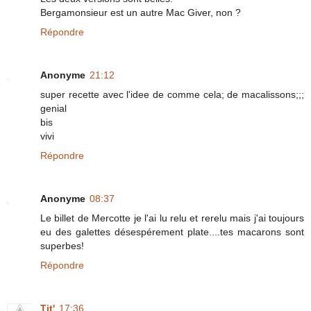
Bergamonsieur est un autre Mac Giver, non ?
Répondre
Anonyme
21:12
super recette avec l'idee de comme cela; de macalissons;;;
genial
bis
vivi
Répondre
Anonyme
08:37
Le billet de Mercotte je l'ai lu relu et rerelu mais j'ai toujours
eu des galettes désespérement plate....tes macarons sont
superbes!
Répondre
Tit'
17:36