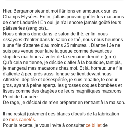
Hier, Bergamonsieur et moi flânions en amoureux sur les
Champs Elysées. Enfin, j'allais pouvoir goûter les macarons
de chez Ladurée ! Eh oui, je n'ai encore jamais goûté leurs
pâtisseries (sanglots)...
Nous entrons donc dans le salon de thé, enfin, nous
essayons
d'entrer dans le salon de thé, nous nous heurtons
à une file d'attente d'au moins 25 minutes... Diantre ! Je ne
suis pas venue pour faire la queue comme devant ces
stupides machines à voter de la semaine dernière (grrrr).
Qu'à cela ne tienne, je décide d'aller à la boutique, tant pis,
je mangerai mes macarons chez moi. Et là, horreur, une file
d'attente à peu près aussi longue se tient devant nous.
Attristée, dépitée et désespérée, je suis repartie, le coeur
gros, ayant à peine aperçu les grosses coques bombées et
lisses comme des dragées de leurs magnifiques macarons.
Point de Ladurée.
De rage, je décidai de m'en préparer en rentrant à la maison.
Il me restait justement des blancs d'oeufs de la fabrication
de
mes canelés
.
Pour la recette, je vous invite à consulter
ce billet
de