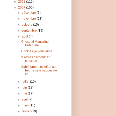
►
2008
(112)
▼
2007
(150)
►
décembre
(6)
►
novembre
(18)
►
octobre
(15)
►
septembre
(19)
▼
août
(4)
Chocolat Magazine :
l'intégrale
Cookies, je vous aime
"Larmes d'amour" en
chocolat
Sablé breton et toffee au
beurre salé nappés de
ch...
►
juillet
(10)
►
juin
(12)
►
mai
(17)
►
avril
(7)
►
mars
(15)
►
février
(19)