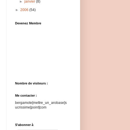
►
janvier
(8)
►
2006
(54)
Devenez Membre
Nombre de visiteurs :
Me contacter :
bergamote[mettre_un_arobase]s
ucrissime[point]com
S’abonner à