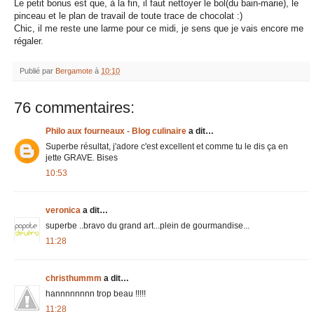
Le petit bonus est que, à la fin, il faut nettoyer le bol(du bain-marie), le
pinceau et le plan de travail de toute trace de chocolat :)
Chic, il me reste une larme pour ce midi, je sens que je vais encore me
régaler.
Publié par
Bergamote
à
10:10
76 commentaires:
Philo aux fourneaux - Blog culinaire
a dit…
Superbe résultat, j'adore c'est excellent et comme tu le dis ça en
jette GRAVE. Bises
10:53
veronica
a dit…
superbe ..bravo du grand art...plein de gourmandise...
11:28
christhummm
a dit…
hannnnnnnn trop beau !!!!!
11:28