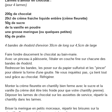
Larmes d'amour en chocolat :
(pour 4 larmes)
200g de chocolat
20cl de crème fraiche liquide entière (crème fleurette)
50g de sucre
de la vanille en poudre
une grosse meringue (ou quelques petites)
65g de pralin
4 bandes de rhodoïd d'environ 30cm de long sur 4,5cm de large
Faire fondre doucement le chocolat au bain-marie.
Avec un pinceau à pâtisserie, l'étaler en couche fine sur chacune des
bandes de rhodoïd.
Redresser les bandes, les poser sur du papier sulfurisé et les "pincer"
pour obtenir la forme d'une goutte. Ne vous inquiétez pas, ça tient tout
seul grâce au chocolat. Réfrigérer.
Monter la crème fleurette en chantilly bien ferme avec le sucre et la
vanille (la crème doit être très froide pour que votre chantilly prenne).
Déposer les larmes de chocolat sur les assiettes de service, répartir la
chantilly dans les larmes.
Briser la meringue en petits morceaux, répartir les brisures sur la