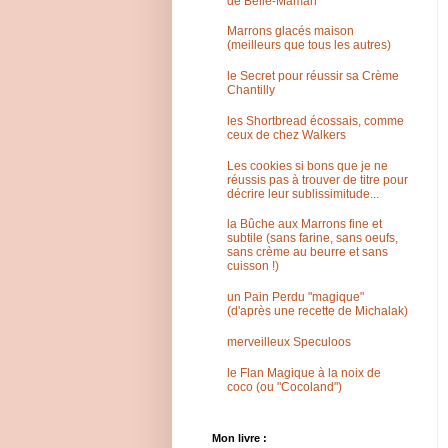
de Belle-Maman
Marrons glacés maison
(meilleurs que tous les autres)
le Secret pour réussir sa Crème
Chantilly
les Shortbread écossais, comme
ceux de chez Walkers
Les cookies si bons que je ne
réussis pas à trouver de titre pour
décrire leur sublissimitude...
la Bûche aux Marrons fine et
subtile (sans farine, sans oeufs,
sans crème au beurre et sans
cuisson !)
un Pain Perdu "magique"
(d'après une recette de Michalak)
merveilleux Speculoos
le Flan Magique à la noix de
coco (ou "Cocoland")
Mon livre :