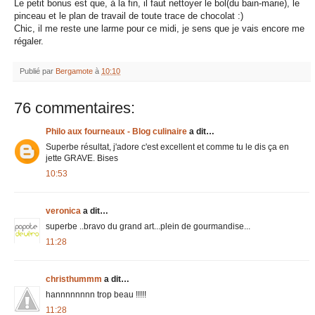
Le petit bonus est que, à la fin, il faut nettoyer le bol(du bain-marie), le
pinceau et le plan de travail de toute trace de chocolat :)
Chic, il me reste une larme pour ce midi, je sens que je vais encore me
régaler.
Publié par
Bergamote
à
10:10
76 commentaires:
Philo aux fourneaux - Blog culinaire
a dit…
Superbe résultat, j'adore c'est excellent et comme tu le dis ça en
jette GRAVE. Bises
10:53
veronica
a dit…
superbe ..bravo du grand art...plein de gourmandise...
11:28
christhummm
a dit…
hannnnnnnn trop beau !!!!!
11:28