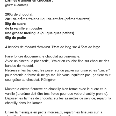
Larmes d'amour en chocolat :
(pour 4 larmes)
200g de chocolat
20cl de crème fraiche liquide entière (crème fleurette)
50g de sucre
de la vanille en poudre
une grosse meringue (ou quelques petites)
65g de pralin
4 bandes de rhodoïd d'environ 30cm de long sur 4,5cm de large
Faire fondre doucement le chocolat au bain-marie.
Avec un pinceau à pâtisserie, l'étaler en couche fine sur chacune des
bandes de rhodoïd.
Redresser les bandes, les poser sur du papier sulfurisé et les "pincer"
pour obtenir la forme d'une goutte. Ne vous inquiétez pas, ça tient tout
seul grâce au chocolat. Réfrigérer.
Monter la crème fleurette en chantilly bien ferme avec le sucre et la
vanille (la crème doit être très froide pour que votre chantilly prenne).
Déposer les larmes de chocolat sur les assiettes de service, répartir la
chantilly dans les larmes.
Briser la meringue en petits morceaux, répartir les brisures sur la