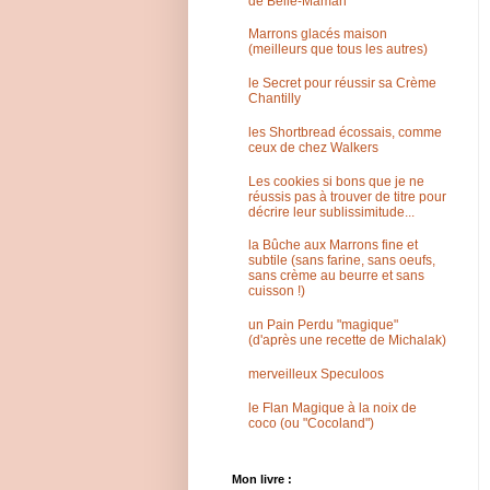
de Belle-Maman
Marrons glacés maison
(meilleurs que tous les autres)
le Secret pour réussir sa Crème
Chantilly
les Shortbread écossais, comme
ceux de chez Walkers
Les cookies si bons que je ne
réussis pas à trouver de titre pour
décrire leur sublissimitude...
la Bûche aux Marrons fine et
subtile (sans farine, sans oeufs,
sans crème au beurre et sans
cuisson !)
un Pain Perdu "magique"
(d'après une recette de Michalak)
merveilleux Speculoos
le Flan Magique à la noix de
coco (ou "Cocoland")
Mon livre :