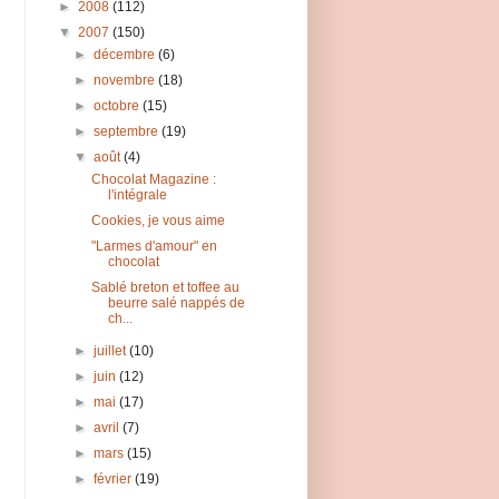
►
2008
(112)
▼
2007
(150)
►
décembre
(6)
►
novembre
(18)
►
octobre
(15)
►
septembre
(19)
▼
août
(4)
Chocolat Magazine :
l'intégrale
Cookies, je vous aime
"Larmes d'amour" en
chocolat
Sablé breton et toffee au
beurre salé nappés de
ch...
►
juillet
(10)
►
juin
(12)
►
mai
(17)
►
avril
(7)
►
mars
(15)
►
février
(19)