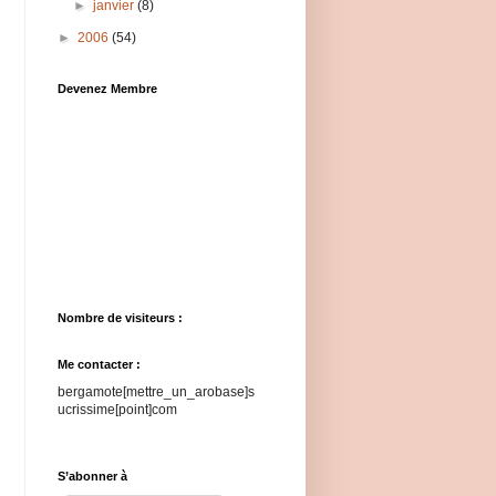
►
janvier
(8)
►
2006
(54)
Devenez Membre
Nombre de visiteurs :
Me contacter :
bergamote[mettre_un_arobase]s
ucrissime[point]com
S’abonner à