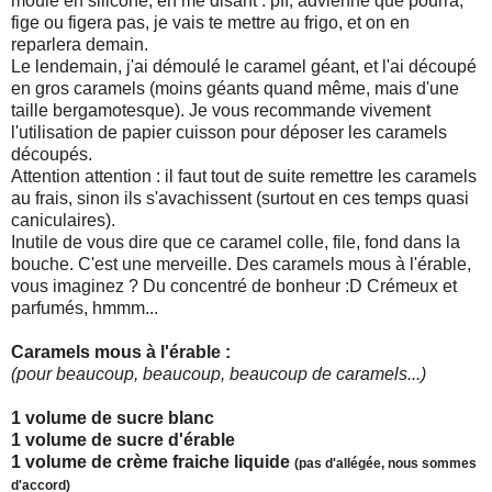
moule en silicone, en me disant : pff, advienne que pourra,
fige ou figera pas, je vais te mettre au frigo, et on en
reparlera demain.
Le lendemain, j'ai démoulé le caramel géant, et l'ai découpé
en gros caramels (moins géants quand même, mais d'une
taille bergamotesque). Je vous recommande vivement
l'utilisation de papier cuisson pour déposer les caramels
découpés.
Attention attention : il faut tout de suite remettre les caramels
au frais, sinon ils s'avachissent (surtout en ces temps quasi
caniculaires).
Inutile de vous dire que ce caramel colle, file, fond dans la
bouche. C'est une merveille. Des caramels mous à l'érable,
vous imaginez ? Du concentré de bonheur :D Crémeux et
parfumés, hmmm...
Caramels mous à l'érable :
(pour beaucoup, beaucoup, beaucoup de caramels...)
1 volume de sucre blanc
1 volume de sucre d'érable
1 volume de crème fraiche liquide
(pas d'allégée, nous sommes
d'accord)