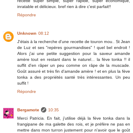
recette super simple, super rapide, super économique,
inratable et délicieux. bref rien à dire c'est parfait!!
Répondre
Unknown
08:12
J'étais à la recherche d'une recette de touron mou.. St Jean
de Luz et ses "repères gourmandises" ! quel bel endroit !
Alors j'ai une petite suggestion pour la saveur amande
amère tout en restant dans le naturel... la fève tonka !! il
suffit d'en râper un peu comme on râpe de la muscade.
Goût assuré et très fin d'amande amère ! et en plus la fève
tonka a des propriétés santé très intéressantes. Un peu
suffit !
Répondre
Bergamote
10:35
Merci Patricia. En fait, j'utilise déjà la fève tonka dans la
frangipane de ma galette des rois, et je préfère ne pas en
mettre dans mon turron justement pour n'avoir que le goût