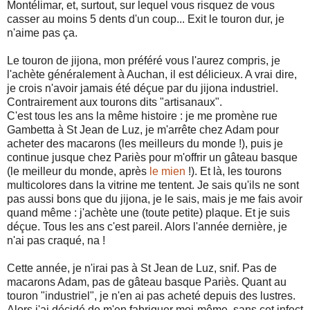
Montélimar, et, surtout, sur lequel vous risquez de vous
casser au moins 5 dents d'un coup... Exit le touron dur, je
n'aime pas ça.
Le touron de jijona, mon préféré vous l'aurez compris, je
l'achète généralement à Auchan, il est délicieux. A vrai dire,
je crois n'avoir jamais été déçue par du jijona industriel.
Contrairement aux tourons dits "artisanaux".
C'est tous les ans la même histoire : je me promène rue
Gambetta à St Jean de Luz, je m'arrête chez Adam pour
acheter des macarons (les meilleurs du monde !), puis je
continue jusque chez Pariès pour m'offrir un gâteau basque
(le meilleur du monde, après
le mien
!). Et là, les tourons
multicolores dans la vitrine me tentent. Je sais qu'ils ne sont
pas aussi bons que du jijona, je le sais, mais je me fais avoir
quand même : j'achète une (toute petite) plaque. Et je suis
déçue. Tous les ans c'est pareil. Alors l'année dernière, je
n'ai pas craqué, na !
Cette année, je n'irai pas à St Jean de Luz, snif. Pas de
macarons Adam, pas de gâteau basque Pariès. Quant au
touron "industriel", je n'en ai pas acheté depuis des lustres.
Alors j'ai décidé de m'en fabriquer moi-même, sans cet infect