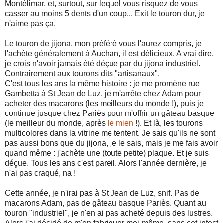
Montélimar, et, surtout, sur lequel vous risquez de vous
casser au moins 5 dents d'un coup... Exit le touron dur, je
n'aime pas ça.
Le touron de jijona, mon préféré vous l'aurez compris, je
l'achète généralement à Auchan, il est délicieux. A vrai dire,
je crois n'avoir jamais été déçue par du jijona industriel.
Contrairement aux tourons dits "artisanaux".
C'est tous les ans la même histoire : je me promène rue
Gambetta à St Jean de Luz, je m'arrête chez Adam pour
acheter des macarons (les meilleurs du monde !), puis je
continue jusque chez Pariès pour m'offrir un gâteau basque
(le meilleur du monde, après
le mien
!). Et là, les tourons
multicolores dans la vitrine me tentent. Je sais qu'ils ne sont
pas aussi bons que du jijona, je le sais, mais je me fais avoir
quand même : j'achète une (toute petite) plaque. Et je suis
déçue. Tous les ans c'est pareil. Alors l'année dernière, je
n'ai pas craqué, na !
Cette année, je n'irai pas à St Jean de Luz, snif. Pas de
macarons Adam, pas de gâteau basque Pariès. Quant au
touron "industriel", je n'en ai pas acheté depuis des lustres.
Alors j'ai décidé de m'en fabriquer moi-même, sans cet infect