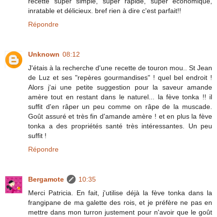
recette super simple, super rapide, super économique,
inratable et délicieux. bref rien à dire c'est parfait!!
Répondre
Unknown
08:12
J'étais à la recherche d'une recette de touron mou.. St Jean
de Luz et ses "repères gourmandises" ! quel bel endroit !
Alors j'ai une petite suggestion pour la saveur amande
amère tout en restant dans le naturel... la fève tonka !! il
suffit d'en râper un peu comme on râpe de la muscade.
Goût assuré et très fin d'amande amère ! et en plus la fève
tonka a des propriétés santé très intéressantes. Un peu
suffit !
Répondre
Bergamote
10:35
Merci Patricia. En fait, j'utilise déjà la fève tonka dans la
frangipane de ma galette des rois, et je préfère ne pas en
mettre dans mon turron justement pour n'avoir que le goût