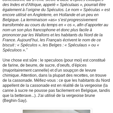
des
Indes et d'Afrique, appelé « Spéculaas », pourrait être
également à l’origine du Spéculos. Le
nom « Spéculas » est
encore utilisé en Angleterre, en Hollande et un peu en
Belgique.
La terminaison «as» s’est progressivement
transformée au cours du temps en « os », afin
d’apporter au
nom un son plus francophone et donc plus facile à
prononcer par les Wallons et
les habitants du Nord de la
France.
Aujourd’hui, les Français écrivent le nom de ce
biscuit : « Spéculos », les Belges :
« Spéculaus » ou «
Spéculoos »."
Une chose est sûre : le speculoos (pour moi) est constitué
de farine, de beurre, de sucre, d'oeufs, d'épices
(majoritairement cannelle) et d'un soupçon de levure
chimique. Attention, dans la plupart des recettes, on trouve
de la cassonade. Méfiez-vous : ce que les habitants du Nord
appellent de la cassonade est en réalité de la vergeoise (la
canne à sucre ne pousse pas facilement en Belgique, tandis
que la betterave...). J'ai utilisé de la vergeoise brune
(Beghin-Say).