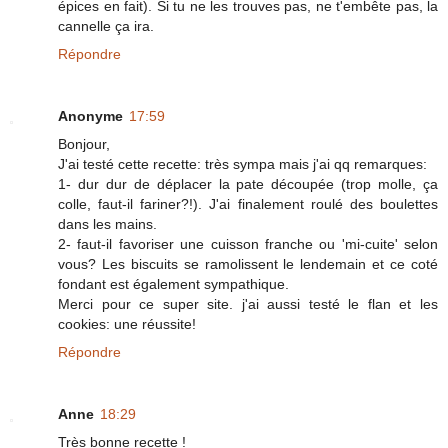
épices en fait). Si tu ne les trouves pas, ne t'embête pas, la
cannelle ça ira.
Répondre
Anonyme
17:59
Bonjour,
J'ai testé cette recette: très sympa mais j'ai qq remarques:
1- dur dur de déplacer la pate découpée (trop molle, ça
colle, faut-il fariner?!). J'ai finalement roulé des boulettes
dans les mains.
2- faut-il favoriser une cuisson franche ou 'mi-cuite' selon
vous? Les biscuits se ramolissent le lendemain et ce coté
fondant est également sympathique.
Merci pour ce super site. j'ai aussi testé le flan et les
cookies: une réussite!
Répondre
Anne
18:29
Très bonne recette !