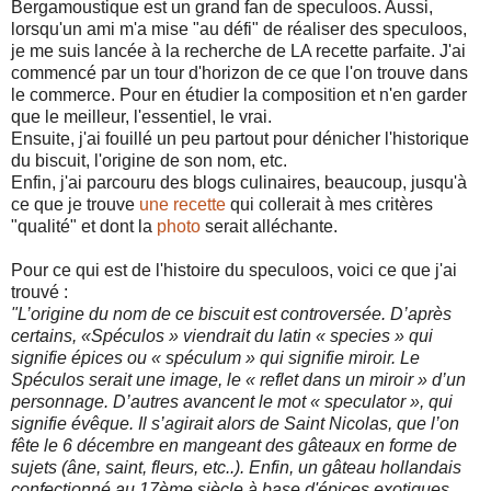
Bergamoustique est un grand fan de speculoos. Aussi,
lorsqu'un ami m'a mise "au défi" de réaliser des speculoos,
je me suis lancée à la recherche de LA recette parfaite. J'ai
commencé par un tour d'horizon de ce que l'on trouve dans
le commerce. Pour en étudier la composition et n'en garder
que le meilleur, l'essentiel, le vrai.
Ensuite, j'ai fouillé un peu partout pour dénicher l'historique
du biscuit, l'origine de son nom, etc.
Enfin, j'ai parcouru des blogs culinaires, beaucoup, jusqu'à
ce que je trouve
une recette
qui collerait à mes critères
"qualité" et dont la
photo
serait alléchante.
Pour ce qui est de l'histoire du speculoos, voici ce que j'ai
trouvé :
"L’origine du nom de ce biscuit est controversée.
D’après
certains, «Spéculos » viendrait du latin « species » qui
signifie épices ou
« spéculum » qui signifie miroir. Le
Spéculos serait une image, le « reflet dans un miroir »
d’un
personnage.
D’autres avancent le mot « speculator », qui
signifie évêque. Il s’agirait alors de Saint
Nicolas, que l’on
fête le 6 décembre en mangeant des gâteaux en forme de
sujets (âne, saint,
fleurs, etc..).
Enfin, un gâteau hollandais
confectionné au 17ème siècle à base d'épices exotiques