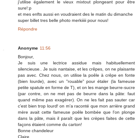
j'utilise également le vieux mixtout plongeant pour être
sure!:p
et mes enfts aussi en voudraient des le matin du dimanche
super billet tres belle photo merkiiiii pour nous!
Répondre
Anonyme
11:56
Bonjour,
Je suis une lectrice assidue mais habituellement
silencieuse.. Je suis nantaise, et les crêpes, on ne plaisante
pas avec. Chez nous, on utilise la poêle à crêpe en fonte
(bien lourde), avec un "rouable" pour étaler (la fameuse
petite spatule en forme de T), et on les mange beurre-sucre
(par contre, on ne met pas de beurre dans la pâte: faut
quand même pas exagérer). On ne les fait pas sauter car
c'est bien trop lourd! on m'a raconté que mon arrière grand
mère avait cette fameuse poêle bombée que l'on plonge
dans la pâte, mais il paraît que les crèpes faites de cette
façons étaient comme du carton!
Bonne chandeleur
Claire