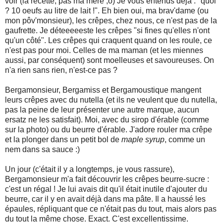
voir (la recette, pas ma mère ;o) Je vous entends déjà : "quoi
? 10 oeufs au litre de lait !". Eh bien oui, ma brav'dame (ou
mon pôv'monsieur), les crêpes, chez nous, ce n'est pas de la
gaufrette. Je déteeeeeste les crêpes "si fines qu'elles n'ont
qu'un côté". Les crêpes qui craquent quand on les roule, ce
n'est pas pour moi. Celles de ma maman (et les miennes
aussi, par conséquent) sont moelleuses et savoureuses. On
n'a rien sans rien, n'est-ce pas ?
Bergamonsieur, Bergamiss et Bergamoustique mangent
leurs crêpes avec du nutella (et ils ne veulent que du nutella,
pas la peine de leur présenter une autre marque, aucun
ersatz ne les satisfait). Moi, avec du sirop d'érable (comme
sur la photo) ou du beurre d'érable. J'adore rouler ma crêpe
et la plonger dans un petit bol de
maple syrup
, comme un
nem dans sa sauce :)
Un jour (c'était il y a longtemps, je vous rassure),
Bergamonsieur m'a fait découvrir les crêpes beurre-sucre :
c'est un régal ! Je lui avais dit qu'il était inutile d'ajouter du
beurre, car il y en avait déjà dans ma pâte. Il a haussé les
épaules, répliquant que ce n'était pas du tout, mais alors pas
du tout la même chose. Exact. C'est excellentissime.