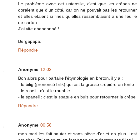
Le problème avec cet ustensile, c'est que les crêpes ne
doraient que d'un côté, car on ne pouvait pas les retourner
et elles étaient si fines qu'elles ressemblaient à une feuille
de carton.
J'ai vite abandonné !
Bergapapa.
Répondre
Anonyme
12:02
Bon alors pour parfaire l'étymologie en breton, il y a :
- le bilig (prononcé bilik) qui est la grosse crêpière en fonte
- le rosell : c'est le rouable
- le spanell : c'est la spatule en buis pour retourner la crêpe
Répondre
Anonyme
00:58
mon mari les fait sauter et sans pièce d'or et en plus il est
gaucher. Qu'est ce qu'on ferait pas pour épatter ces filles !