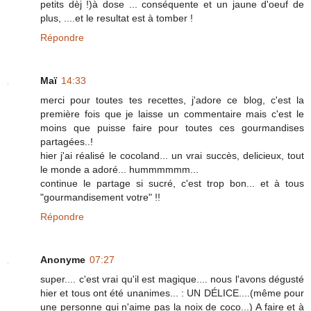
petits dèj !)à dose ... conséquente et un jaune d'oeuf de
plus, ....et le resultat est à tomber !
Répondre
Maï
14:33
merci pour toutes tes recettes, j'adore ce blog, c'est la
première fois que je laisse un commentaire mais c'est le
moins que puisse faire pour toutes ces gourmandises
partagées..!
hier j'ai réalisé le cocoland... un vrai succès, delicieux, tout
le monde a adoré... hummmmmm...
continue le partage si sucré, c'est trop bon... et à tous
"gourmandisement votre" !!
Répondre
Anonyme
07:27
super.... c'est vrai qu'il est magique.... nous l'avons dégusté
hier et tous ont été unanimes... : UN DÉLICE....(même pour
une personne qui n'aime pas la noix de coco...) A faire et à