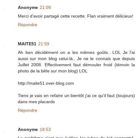
Anonyme
21:09
Merci d'avoir partagé cette recette. Flan vraiment délicieux!
Répondre
MAITE51
21:59
Ah ben décidément on a les mêmes goûts.. LOL Je l'ai
aussi sur mon blog celui-là.. Je ne le connais que depuis
Juillet 2008. Effectivement faut démouler froid (témoin la
photo de la bête sur mon blog) LOL
http://maite51.over-blog.com
Tiens je vais en refaire un bientôt j'ai ce qu'il faut (toujours)
dans mes placards
Répondre
Anonyme
18:53
Le problème c'est que j'utilise les tubes de lait concentré,