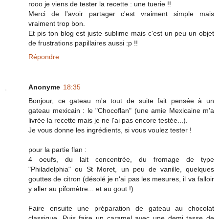
rooo je viens de tester la recette : une tuerie !!
Merci de l'avoir partager c'est vraiment simple mais
vraiment trop bon.
Et pis ton blog est juste sublime mais c'est un peu un objet
de frustrations papillaires aussi :p !!
Répondre
Anonyme
18:35
Bonjour, ce gateau m'a tout de suite fait pensée à un
gateau mexicain : le "Chocoflan" (une amie Mexicaine m'a
livrée la recette mais je ne l'ai pas encore testée...).
Je vous donne les ingrédients, si vous voulez tester !
pour la partie flan :
4 oeufs, du lait concentrée, du fromage de type
"Philadelphia" ou St Moret, un peu de vanille, quelques
gouttes de citron (désolé je n'ai pas les mesures, il va falloir
y aller au pifomètre... et au gout !)
Faire ensuite une préparation de gateau au chocolat
classique. Puis faire un caramel avec une demi tasse de