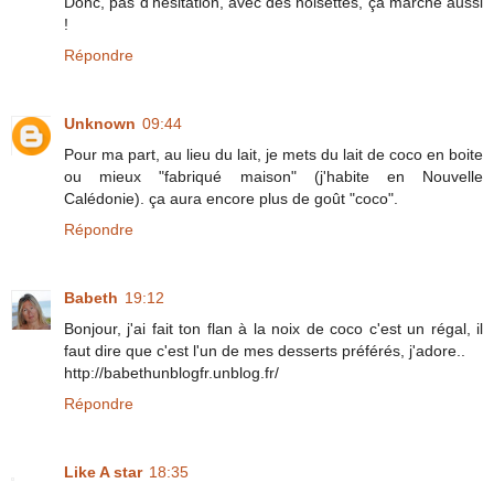
Donc, pas d'hésitation, avec des noisettes, ça marche aussi
!
Répondre
Unknown
09:44
Pour ma part, au lieu du lait, je mets du lait de coco en boite
ou mieux "fabriqué maison" (j'habite en Nouvelle
Calédonie). ça aura encore plus de goût "coco".
Répondre
Babeth
19:12
Bonjour, j'ai fait ton flan à la noix de coco c'est un régal, il
faut dire que c'est l'un de mes desserts préférés, j'adore..
http://babethunblogfr.unblog.fr/
Répondre
Like A star
18:35