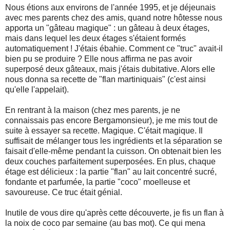
Nous étions aux environs de l'année 1995, et je déjeunais
avec mes parents chez des amis, quand notre hôtesse nous
apporta un "gâteau magique" : un gâteau à deux étages,
mais dans lequel les deux étages s'étaient formés
automatiquement ! J'étais ébahie. Comment ce "truc" avait-il
bien pu se produire ? Elle nous affirma ne pas avoir
superposé deux gâteaux, mais j'étais dubitative. Alors elle
nous donna sa recette de "flan martiniquais" (c'est ainsi
qu'elle l'appelait).
En rentrant à la maison (chez mes parents, je ne
connaissais pas encore Bergamonsieur), je me mis tout de
suite à essayer sa recette. Magique. C'était magique. Il
suffisait de mélanger tous les ingrédients et la séparation se
faisait d'elle-même pendant la cuisson. On obtenait bien les
deux couches parfaitement superposées. En plus, chaque
étage est délicieux : la partie "flan" au lait concentré sucré,
fondante et parfumée, la partie "coco" moelleuse et
savoureuse. Ce truc était génial.
Inutile de vous dire qu'après cette découverte, je fis un flan à
la noix de coco par semaine (au bas mot). Ce qui mena