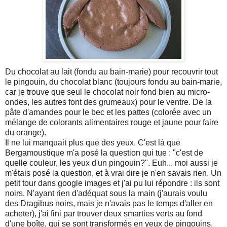
Du chocolat au lait (fondu au bain-marie) pour recouvrir tout
le pingouin, du chocolat blanc (toujours fondu au bain-marie,
car je trouve que seul le chocolat noir fond bien au micro-
ondes, les autres font des grumeaux) pour le ventre. De la
pâte d'amandes pour le bec et les pattes (colorée avec un
mélange de colorants alimentaires rouge et jaune pour faire
du orange).
Il ne lui manquait plus que des yeux. C'est là que
Bergamoustique m'a posé la question qui tue : "c'est de
quelle couleur, les yeux d'un pingouin?". Euh... moi aussi je
m'étais posé la question, et à vrai dire je n'en savais rien. Un
petit tour dans google images et j'ai pu lui répondre : ils sont
noirs. N'ayant rien d'adéquat sous la main (j'aurais voulu
des Dragibus noirs, mais je n'avais pas le temps d'aller en
acheter), j'ai fini par trouver deux smarties verts au fond
d'une boîte, qui se sont transformés en yeux de pingouins.