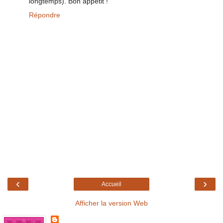
longtemps). Bon appétit !
Répondre
‹
›
Accueil
Afficher la version Web