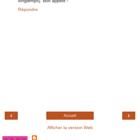
longtemps). Bon appétit !
Répondre
‹
›
Accueil
Afficher la version Web