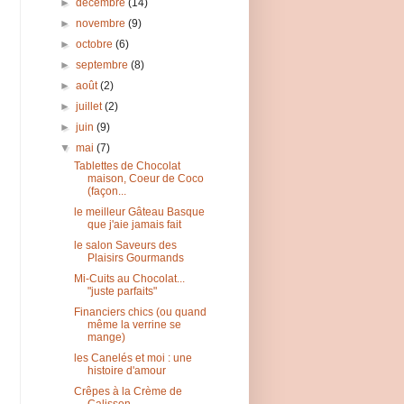
►
décembre
(14)
►
novembre
(9)
►
octobre
(6)
►
septembre
(8)
►
août
(2)
►
juillet
(2)
►
juin
(9)
▼
mai
(7)
Tablettes de Chocolat
maison, Coeur de Coco
(façon...
le meilleur Gâteau Basque
que j'aie jamais fait
le salon Saveurs des
Plaisirs Gourmands
Mi-Cuits au Chocolat...
"juste parfaits"
Financiers chics (ou quand
même la verrine se
mange)
les Canelés et moi : une
histoire d'amour
Crêpes à la Crème de