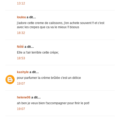
13:12
loulou
a dit…
j'adore cette creme de calissons, j'en achete souvent !! et c'est
avec les crepes que ca va le mieux !! bisous
18:32
Nélé
a dit…
Elle a l'air terrible cette crèpe;
18:53
kashyle
a dit…
pour parfumer la crème brûlée c'est un délice
19:07
helene06
a dit…
ah ben je veux bien t'accompagner pour finir le pot!
19:07