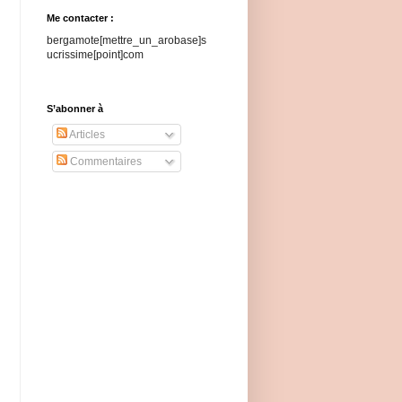
Me contacter :
bergamote[mettre_un_arobase]s
ucrissime[point]com
S’abonner à
Articles
Commentaires