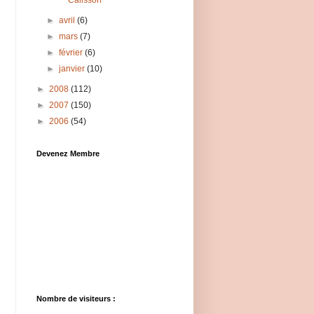
Calisson
►
avril
(6)
►
mars
(7)
►
février
(6)
►
janvier
(10)
►
2008
(112)
►
2007
(150)
►
2006
(54)
Devenez Membre
Nombre de visiteurs :