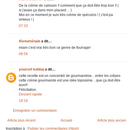
De la crème de calisson !! comment que ça doit être trop bon !! (
si j'avais ça dans mon placard ... )
Moi en ce moment je suis très crème de spéculos ! ( c'est pa
smieux ! )
07:33
féenoménale
a dit…
miam c'est vrai très bon ce genre de fourrage!
09:56
youssef kabbaj
a dit…
cette recette est un concentré de gourmandise…entre les crêpes
cette crème gourmande est une idée topissime…que ça doit être
bon!!!
Félicitation.
Dessert rapide
18:16
Enregistrer un commentaire
Article plus récent
Accueil
Article plus ancien
Inscription à :
Publier les commentaires (Atom)