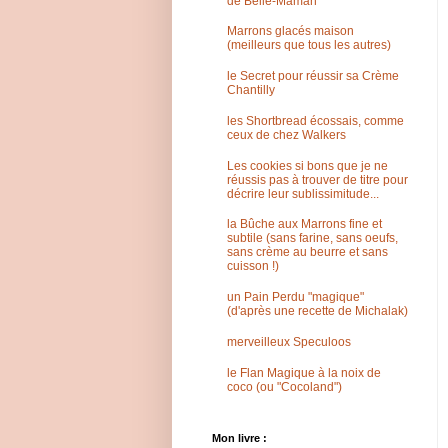
de Belle-Maman
Marrons glacés maison
(meilleurs que tous les autres)
le Secret pour réussir sa Crème
Chantilly
les Shortbread écossais, comme
ceux de chez Walkers
Les cookies si bons que je ne
réussis pas à trouver de titre pour
décrire leur sublissimitude...
la Bûche aux Marrons fine et
subtile (sans farine, sans oeufs,
sans crème au beurre et sans
cuisson !)
un Pain Perdu "magique"
(d'après une recette de Michalak)
merveilleux Speculoos
le Flan Magique à la noix de
coco (ou "Cocoland")
Mon livre :