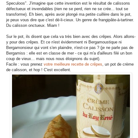
Speculoos". J'imagine que cette invention est le résultat de calissons
défectueux et invendables (rien ne se perd, rien ne se crée... tout se
transforme). Eh bien, après avoir plongé ma petite cuillère dans le pot,
je peux vous dire que c'est dé-li-cieux. Un genre de frangipâte-à-tartiner.
Du calisson onctueux. Miam !
Sur le pot, ils disent que cela va très bien avec des crêpes. Alors allons-
y pour des crêpes. Et ce n'est évidemment ni Bergamoustique ni
Bergamonsieur qui vont s'en plaindre, n'est-ce pas ? (je ne parle pas de
Bergamiss : elle est en classe de mer - ce qui m'a d'ailleurs filé un bon
coup de vieux... mais nous nous éloignons du sujet).
Facile : vous prenez
votre meilleure recette de crêpes
, un pot de crème
de calisson, et hop ! C'est excellent.