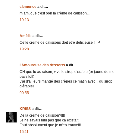
clemence
a dit…
miam, que c'est bon la crème de calisson...
19:13
Amélie
a dit…
Cette crème de calissons doit être délicieuse ! =P
19:28
l'Amoureuse des desserts
a dit…
OH que tu as raison, vive le sirop d'érable (or jaune de mon
pays loll)
J'ai d'ailleurs mangé des crêpes ce matin avec... du sirop
d'érable!
00:55
KRiSS
a dit…
De la crème de calisson?!!!!
Je ne savais mm pas que ca existait!
Faut absolument que je m'en trouve!!!
15:11