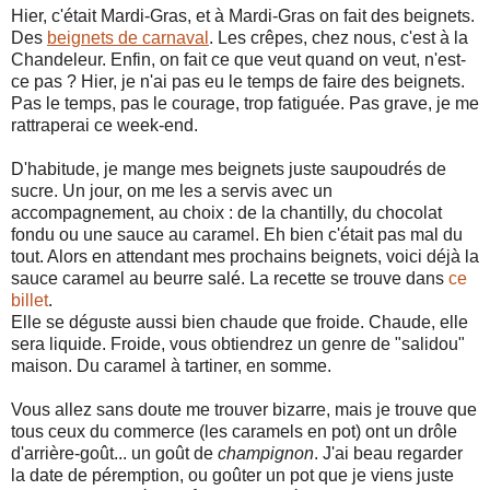
Hier, c'était Mardi-Gras, et à Mardi-Gras on fait des beignets.
Des
beignets de carnaval
. Les crêpes, chez nous, c'est à la
Chandeleur. Enfin, on fait ce que veut quand on veut, n'est-
ce pas ? Hier, je n'ai pas eu le temps de faire des beignets.
Pas le temps, pas le courage, trop fatiguée. Pas grave, je me
rattraperai ce week-end.
D'habitude, je mange mes beignets juste saupoudrés de
sucre. Un jour, on me les a servis avec un
accompagnement, au choix : de la chantilly, du chocolat
fondu ou une sauce au caramel. Eh bien c'était pas mal du
tout. Alors en attendant mes prochains beignets, voici déjà la
sauce caramel au beurre salé. La recette se trouve dans
ce
billet
.
Elle se déguste aussi bien chaude que froide. Chaude, elle
sera liquide. Froide, vous obtiendrez un genre de "salidou"
maison. Du caramel à tartiner, en somme.
Vous allez sans doute me trouver bizarre, mais je trouve que
tous ceux du commerce (les caramels en pot) ont un drôle
d'arrière-goût... un goût de
champignon
. J'ai beau regarder
la date de péremption, ou goûter un pot que je viens juste