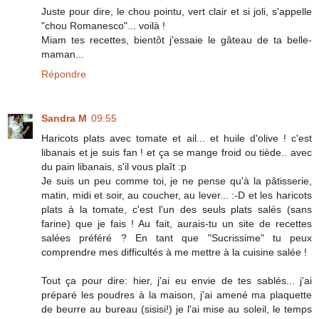
Juste pour dire, le chou pointu, vert clair et si joli, s'appelle
"chou Romanesco"... voilà !
Miam tes recettes, bientôt j'essaie le gâteau de ta belle-
maman...
Répondre
Sandra M
09:55
Haricots plats avec tomate et ail... et huile d'olive ! c'est
libanais et je suis fan ! et ça se mange froid ou tiède.. avec
du pain libanais, s'il vous plaît :p
Je suis un peu comme toi, je ne pense qu'à la pâtisserie,
matin, midi et soir, au coucher, au lever... :-D et les haricots
plats à la tomate, c'est l'un des seuls plats salés (sans
farine) que je fais ! Au fait, aurais-tu un site de recettes
salées préféré ? En tant que "Sucrissime" tu peux
comprendre mes difficultés à me mettre à la cuisine salée !
Tout ça pour dire: hier, j'ai eu envie de tes sablés... j'ai
préparé les poudres à la maison, j'ai amené ma plaquette
de beurre au bureau (sisisi!) je l'ai mise au soleil, le temps