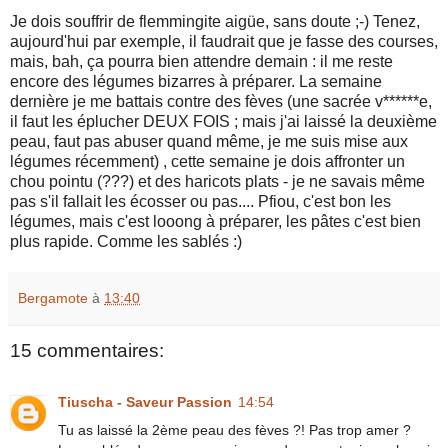
Je dois souffrir de flemmingite aigüe, sans doute ;-) Tenez,
aujourd'hui par exemple, il faudrait que je fasse des courses,
mais, bah, ça pourra bien attendre demain : il me reste
encore des légumes bizarres à préparer. La semaine
dernière je me battais contre des fèves (une sacrée v******e,
il faut les éplucher DEUX FOIS ; mais j'ai laissé la deuxième
peau, faut pas abuser quand même, je me suis mise aux
légumes récemment) , cette semaine je dois affronter un
chou pointu (???) et des haricots plats - je ne savais même
pas s'il fallait les écosser ou pas.... Pfiou, c'est bon les
légumes, mais c'est looong à préparer, les pâtes c'est bien
plus rapide. Comme les sablés :)
Bergamote
à
13:40
15 commentaires:
Tiuscha - Saveur Passion
14:54
Tu as laissé la 2ème peau des fèves ?! Pas trop amer ?