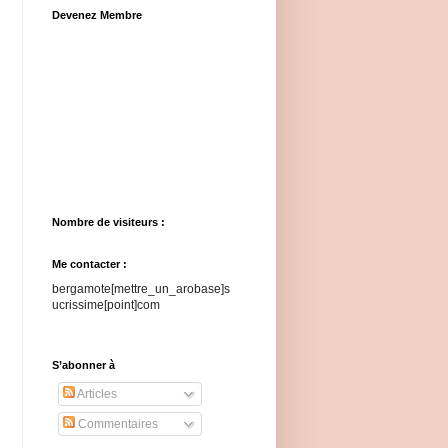
Devenez Membre
Nombre de visiteurs :
Me contacter :
bergamote[mettre_un_arobase]s
ucrissime[point]com
S’abonner à
Articles
Commentaires