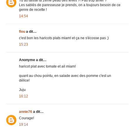
Tu as laissé la 2ème peau des fèves ?! Pas trop amer ?
Les sablés de paresseuse je prends, on a toujours besoin de ce
genre de recette !
14:54
flou
a dit…
c'est bon les haricots plats miam! et ça ne s'écosse pas ;)
15:23
Anonyme a dit…
haricot plat avec tomate et ail miam!
quant au chou pointu, en salade avec des pomme c'est un
délice!
Juju
16:12
annie76
a dit…
Courage!
19:14