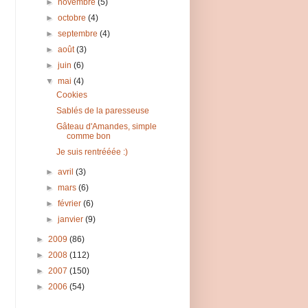
►
novembre
(5)
►
octobre
(4)
►
septembre
(4)
►
août
(3)
►
juin
(6)
▼
mai
(4)
Cookies
Sablés de la paresseuse
Gâteau d'Amandes, simple
comme bon
Je suis rentrééée :)
►
avril
(3)
►
mars
(6)
►
février
(6)
►
janvier
(9)
►
2009
(86)
►
2008
(112)
►
2007
(150)
►
2006
(54)