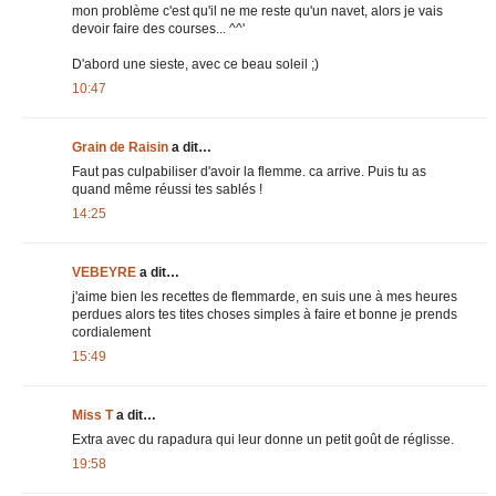
mon problème c'est qu'il ne me reste qu'un navet, alors je vais
devoir faire des courses... ^^'
D'abord une sieste, avec ce beau soleil ;)
10:47
Grain de Raisin
a dit…
Faut pas culpabiliser d'avoir la flemme. ca arrive. Puis tu as
quand même réussi tes sablés !
14:25
VEBEYRE
a dit…
j'aime bien les recettes de flemmarde, en suis une à mes heures
perdues alors tes tites choses simples à faire et bonne je prends
cordialement
15:49
Miss T
a dit…
Extra avec du rapadura qui leur donne un petit goût de réglisse.
19:58