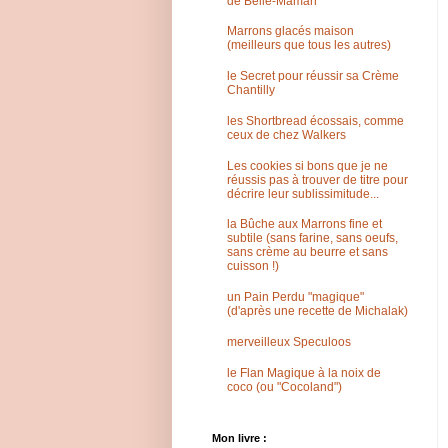
de Belle-Maman
Marrons glacés maison
(meilleurs que tous les autres)
le Secret pour réussir sa Crème
Chantilly
les Shortbread écossais, comme
ceux de chez Walkers
Les cookies si bons que je ne
réussis pas à trouver de titre pour
décrire leur sublissimitude...
la Bûche aux Marrons fine et
subtile (sans farine, sans oeufs,
sans crème au beurre et sans
cuisson !)
un Pain Perdu "magique"
(d'après une recette de Michalak)
merveilleux Speculoos
le Flan Magique à la noix de
coco (ou "Cocoland")
Mon livre :