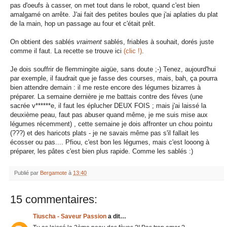
pas d'oeufs à casser, on met tout dans le robot, quand c'est bien
amalgamé on arrête. J'ai fait des petites boules que j'ai aplaties du plat
de la main, hop un passage au four et c'était prêt.
On obtient des sablés
vraiment
sablés, friables à souhait, dorés juste
comme il faut. La recette se trouve ici
(clic !)
.
Je dois souffrir de flemmingite aigüe, sans doute ;-) Tenez, aujourd'hui
par exemple, il faudrait que je fasse des courses, mais, bah, ça pourra
bien attendre demain : il me reste encore des légumes bizarres à
préparer. La semaine dernière je me battais contre des fèves (une
sacrée v******e, il faut les éplucher DEUX FOIS ; mais j'ai laissé la
deuxième peau, faut pas abuser quand même, je me suis mise aux
légumes récemment) , cette semaine je dois affronter un chou pointu
(???) et des haricots plats - je ne savais même pas s'il fallait les
écosser ou pas.... Pfiou, c'est bon les légumes, mais c'est looong à
préparer, les pâtes c'est bien plus rapide. Comme les sablés :)
Publié par
Bergamote
à
13:40
15 commentaires:
Tiuscha - Saveur Passion
a dit…