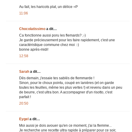
Au fait, les haricots plat, un délice =P
11:06
Chocolatissimo
a dit…
Ca fonctionne aussi poru les flemards? ;-)
Je garde précieusement pour les faire rapidement, c'est une
caractéristique commune chez moi :-)
bonne après-midi!
12:58
Sarah
a dit…
Dès demain, j'essaie tes sablés de flemmarde !
Sinon, pour le choux pointu, coupé en lanières (et on garde
toutes les feuilles, même les plus vertes !) et revenu dans un peu
de beurre, c'est ultra bon. A accompagner d'un risotto, c'est
parfait !
20:50
Eygel
a dit…
Moi aussi je dois avouer qu'en ce moment, j'ai la flemme...
Je recherche une recette ultra rapide à préparer pour ce soir,