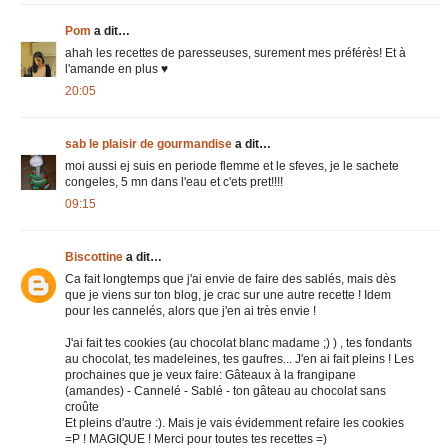
Pom
a dit…
ahah les recettes de paresseuses, surement mes préférès! Et à
l'amande en plus ♥
20:05
sab le plaisir de gourmandise
a dit…
moi aussi ej suis en periode flemme et le sfeves, je le sachete
congeles, 5 mn dans l'eau et c'ets pret!!!!
09:15
Biscottine
a dit…
Ca fait longtemps que j'ai envie de faire des sablés, mais dès
que je viens sur ton blog, je crac sur une autre recette ! Idem
pour les cannelés, alors que j'en ai très envie !
J'ai fait tes cookies (au chocolat blanc madame ;) ) , tes fondants
au chocolat, tes madeleines, tes gaufres... J'en ai fait pleins ! Les
prochaines que je veux faire: Gâteaux à la frangipane
(amandes) - Cannelé - Sablé - ton gâteau au chocolat sans
croûte
Et pleins d'autre :). Mais je vais évidemment refaire les cookies
=P ! MAGIQUE ! Merci pour toutes tes recettes =)