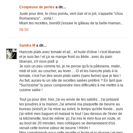
Croqueuse de perles
a dit…
Juste pour dire, le chou pointu, vert clair et si joli, s'appelle "chou
Romanesco"... voilà !
Miam tes recettes, bientôt j'essaie le gâteau de ta belle-maman...
08:50
Sandra M
a dit…
Haricots plats avec tomate et ail... et huile d'olive ! c'est libanais
et je suis fan ! et ça se mange froid ou tiède.. avec du pain
libanais, s'il vous plaît :p
Je suis un peu comme toi, je ne pense qu'à la pâtisserie, matin,
midi et soir, au coucher, au lever... :-D et les haricots plats à la
tomate, c'est l'un des seuls plats salés (sans farine) que je fais !
Au fait, aurais-tu un site de recettes salées préféré ? En tant que
"Sucrissime" tu peux comprendre mes difficultés à me mettre à la
cuisine salée !
Tout ça pour dire: hier, j'ai eu envie de tes sablés... j'ai préparé
les poudres à la maison, j'ai amené ma plaquette de beurre au
bureau (sisisi!) je l'ai mise au soleil, le temps qu'elle fonde... puis
j'ai retiré mes bagues et malaxé le tout ! (au-dessus de l'évier de
la kitchenette, tout de même :p) J'ai mis le mini-four en route, et
au bout de 20 minutes, mes collègues se demandaient d'où
venait cette bonne odeur de beurre ! Hihihi !
Mes compliments pour cette recette si facile et si réussie ! et mes