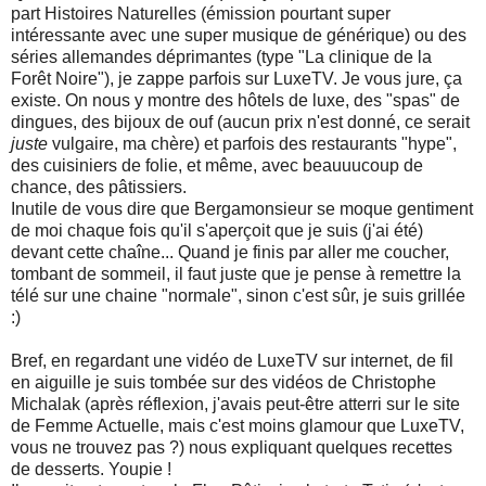
part Histoires Naturelles (émission pourtant super
intéressante avec une super musique de générique) ou des
séries allemandes déprimantes (type "La clinique de la
Forêt Noire"), je zappe parfois sur LuxeTV. Je vous jure, ça
existe. On nous y montre des hôtels de luxe, des "spas" de
dingues, des bijoux de ouf (aucun prix n'est donné, ce serait
juste
vulgaire, ma chère) et parfois des restaurants "hype",
des cuisiniers de folie, et même, avec beauuucoup de
chance, des pâtissiers.
Inutile de vous dire que Bergamonsieur se moque gentiment
de moi chaque fois qu'il s'aperçoit que je suis (j'ai été)
devant cette chaîne... Quand je finis par aller me coucher,
tombant de sommeil, il faut juste que je pense à remettre la
télé sur une chaine "normale", sinon c'est sûr, je suis grillée
:)
Bref, en regardant une vidéo de LuxeTV sur internet, de fil
en aiguille je suis tombée sur des vidéos de Christophe
Michalak (après réflexion, j'avais peut-être atterri sur le site
de Femme Actuelle, mais c'est moins glamour que LuxeTV,
vous ne trouvez pas ?) nous expliquant quelques recettes
de desserts. Youpie !