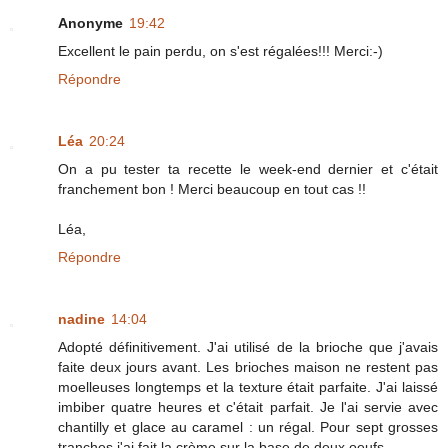
Anonyme
19:42
Excellent le pain perdu, on s'est régalées!!! Merci:-)
Répondre
Léa
20:24
On a pu tester ta recette le week-end dernier et c'était
franchement bon ! Merci beaucoup en tout cas !!
Léa,
Répondre
nadine
14:04
Adopté définitivement. J'ai utilisé de la brioche que j'avais
faite deux jours avant. Les brioches maison ne restent pas
moelleuses longtemps et la texture était parfaite. J'ai laissé
imbiber quatre heures et c'était parfait. Je l'ai servie avec
chantilly et glace au caramel : un régal. Pour sept grosses
tranches j'ai fait la crème sur la base de deux oeufs.