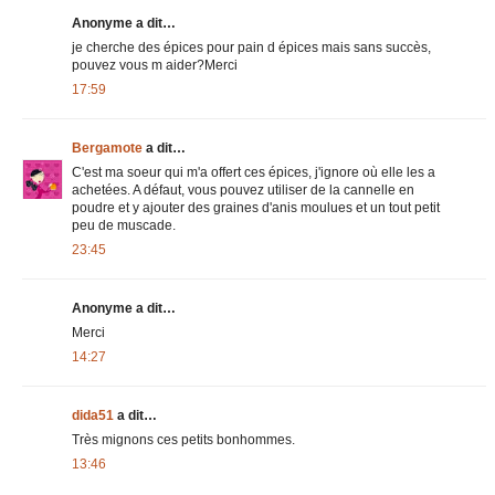
Anonyme a dit…
je cherche des épices pour pain d épices mais sans succès,
pouvez vous m aider?Merci
17:59
Bergamote
a dit…
C'est ma soeur qui m'a offert ces épices, j'ignore où elle les a
achetées. A défaut, vous pouvez utiliser de la cannelle en
poudre et y ajouter des graines d'anis moulues et un tout petit
peu de muscade.
23:45
Anonyme a dit…
Merci
14:27
dida51
a dit…
Très mignons ces petits bonhommes.
13:46