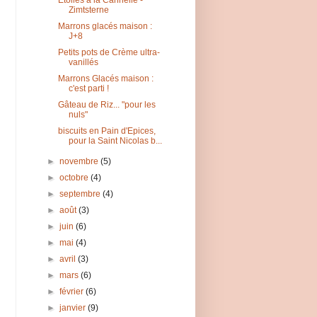
Etoiles à la Cannelle -
Zimtsterne
Marrons glacés maison :
J+8
Petits pots de Crème ultra-
vanillés
Marrons Glacés maison :
c'est parti !
Gâteau de Riz... "pour les
nuls"
biscuits en Pain d'Epices,
pour la Saint Nicolas b...
►
novembre
(5)
►
octobre
(4)
►
septembre
(4)
►
août
(3)
►
juin
(6)
►
mai
(4)
►
avril
(3)
►
mars
(6)
►
février
(6)
►
janvier
(9)