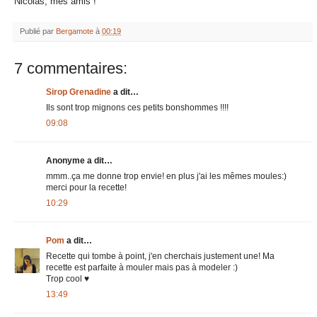
Nicolas, mes amis !
Publié par
Bergamote
à
00:19
7 commentaires:
Sirop Grenadine
a dit…
Ils sont trop mignons ces petits bonshommes !!!!
09:08
Anonyme a dit…
mmm..ça me donne trop envie! en plus j'ai les mêmes moules:)
merci pour la recette!
10:29
Pom
a dit…
Recette qui tombe à point, j'en cherchais justement une! Ma
recette est parfaite à mouler mais pas à modeler :)
Trop cool ♥
13:49