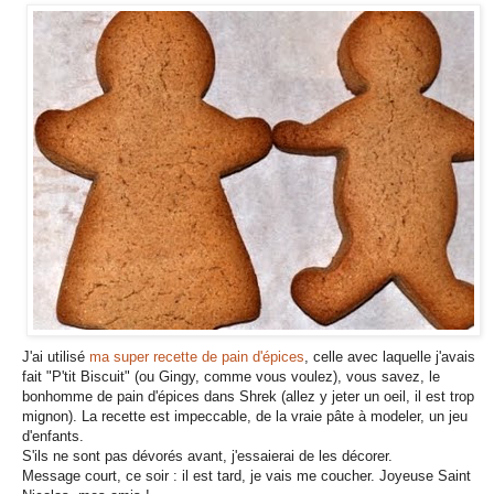
J'ai utilisé
ma super recette de pain d'épices
, celle avec laquelle j'avais
fait "P'tit Biscuit" (ou Gingy, comme vous voulez), vous savez, le
bonhomme de pain d'épices dans Shrek (allez y jeter un oeil, il est trop
mignon). La recette est impeccable, de la vraie pâte à modeler, un jeu
d'enfants.
S'ils ne sont pas dévorés avant, j'essaierai de les décorer.
Message court, ce soir : il est tard, je vais me coucher. Joyeuse Saint