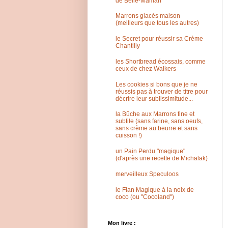
de Belle-Maman
Marrons glacés maison
(meilleurs que tous les autres)
le Secret pour réussir sa Crème
Chantilly
les Shortbread écossais, comme
ceux de chez Walkers
Les cookies si bons que je ne
réussis pas à trouver de titre pour
décrire leur sublissimitude...
la Bûche aux Marrons fine et
subtile (sans farine, sans oeufs,
sans crème au beurre et sans
cuisson !)
un Pain Perdu "magique"
(d'après une recette de Michalak)
merveilleux Speculoos
le Flan Magique à la noix de
coco (ou "Cocoland")
Mon livre :