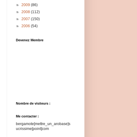
►
2009
(86)
►
2008
(112)
►
2007
(150)
►
2006
(54)
Devenez Membre
Nombre de visiteurs :
Me contacter :
bergamote[mettre_un_arobase]s
ucrissime[point]com